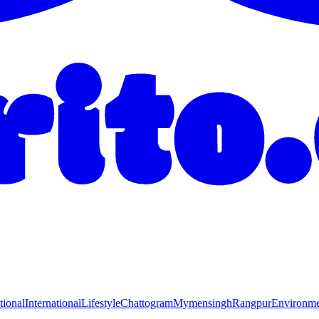
tional
International
Lifestyle
Chattogram
Mymensingh
Rangpur
Environm