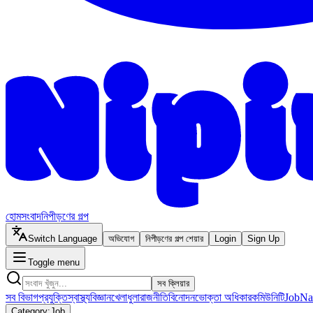
হোম
সংবাদ
নিপীড়ণের গল্প
Switch Language
অভিযোগ
নিপীড়ণের গল্প শেয়ার
Login
Sign Up
Toggle menu
সব ক্লিয়ার
সব বিভাগ
প্রযুক্তি
স্বাস্থ্য
বিজ্ঞান
খেলাধুলা
রাজনীতি
বিনোদন
ভোক্তা অধিকার
কমিউনিটি
Job
Na
Category:
Job