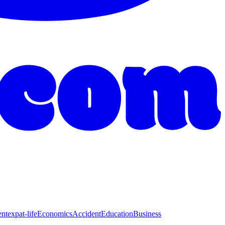
ent
expat-life
Economics
Accident
Education
Business