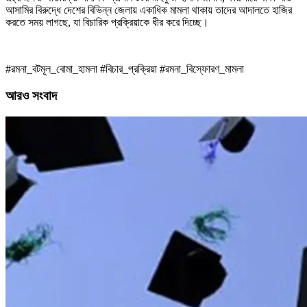
আসামির বিরুদ্ধে দেশের বিভিন্ন জেলায় একাধিক মামলা থাকায় তাদের আদালতে হাজির
করতে সময় লাগছে, যা বিচারিক প্রক্রিয়াকে ধীর করে দিচ্ছে।
#রমনা_বটমূল_বোমা_হামলা #বিচার_প্রক্রিয়া #রমনা_বিস্ফোরণ_মামলা
আরও সংবাদ