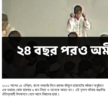
২০০১ সালের ১৪ এপ্রিল, বাংলা নববর্ষের দিনে রমনার বটমূলে ছায়ানটের বর্ষবরণ অনুষ্ঠানে
এক ভয়াবহ বোমা হামলায় ৯ জন নিহত ও অনেকে আহত হন। এই নৃশংস ঘটনায় বাঙালির
ঐতিহ্যবাহী উদযাপনে নেমে আসে বিষাদের ছায়া।