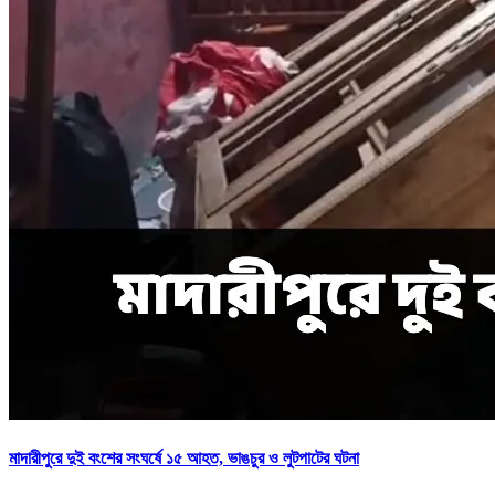
মাদারীপুরে দুই বংশের সংঘর্ষে ১৫ আহত, ভাঙচুর ও লুটপাটের ঘটনা