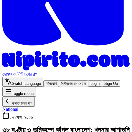
হোম
সংবাদ
নিপীড়ণের গল্প
Switch Language
অভিযোগ
নিপীড়ণের গল্প শেয়ার
Login
Sign Up
Toggle menu
সংবাদে ফিরে যান
National
২৭ ফেব, ২০২৬
৩৮ ঘণ্টায় ৩ ভূমিকম্পে কাঁপল বাংলাদেশ: খুলনার আশাশুনি