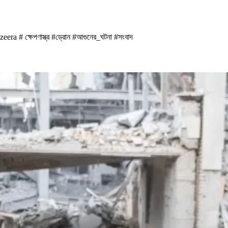
eera # ক্ষেপণাস্ত্র #ড্রোন #আগুনের_ঘটনা #সংবাদ