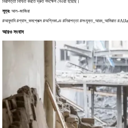
নিরাপত্তা নিশ্চিত করতে দ্রুত পদক্ষেপ নেওয়া হয়েছে।
সূত্র:
আল–জাজিরা
#আবুদাবি #গ্যাস_কমপ্লেক্স #অগ্নিকাণ্ড #নিরাপত্তা #সংযুক্ত_আরব_আমিরাত #AlJaz
আরও সংবাদ