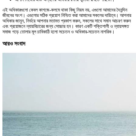
এই অধিকারগুলো কেবল কাগজে-কলমে থাকা কিছু নিয়ম নয়, এগুলো আমাদের দৈনন্দিন
জীবনের অংশ। এগুলোর সঠিক প্রয়োগ নিশ্চিত করা আমাদের সকলের দায়িত্ব। আপনার
অধিকার জানুন, নির্ভয়ে আপনার মতামত প্রকাশ করুন, সকলের সাথে সমান আচরণ করুন
এবং প্রয়োজনে ন্যায়বিচারের জন্য সোচ্চার হন। কারণ একটি শক্তিশালী ও ন্যায়সঙ্গত
সমাজ গড়ে তোলার মূল চাবিকাঠি হলো সচেতন ও অধিকার-সচেতন নাগরিক।
আরও সংবাদ