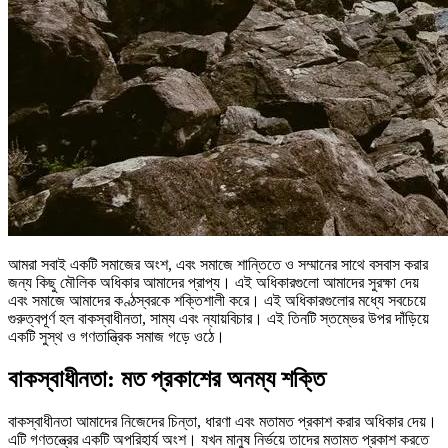
আমরা সবাই একটি সমাজের অংশ, এবং সমাজে শান্তিতে ও সম্মানের সাথে বসবাস করার
জন্য কিছু মৌলিক অধিকার আমাদের প্রাপ্য। এই অধিকারগুলো আমাদের সুরক্ষা দেয়
এবং সমাজে আমাদের কণ্ঠস্বরকে শক্তিশালী করে। এই অধিকারগুলোর মধ্যে সবচেয়ে
গুরুত্বপূর্ণ হল বাকস্বাধীনতা, সাম্য এবং ন্যায়বিচার। এই তিনটি স্তম্ভের উপর দাঁড়িয়ে
একটি সুস্থ ও গণতান্ত্রিক সমাজ গড়ে ওঠে।
বাকস্বাধীনতা: মত প্রকাশের অনম্য শক্তি
বাকস্বাধীনতা আমাদের নিজেদের চিন্তা, ধারণা এবং মতামত প্রকাশ করার অধিকার দেয়।
এটি গণতন্ত্রের একটি অপরিহার্য অংশ। যখন মানুষ নির্ভয়ে তাদের মতামত প্রকাশ করতে