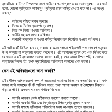
ন্যায়বিচার বা Due Process হলো আইনের চোখে প্রত্যেকের সমান সুরক্ষা। এর অর্থ
হলো, কোনো ব্যক্তিকে আইনানুগ প্রক্রিয়া ছাড়া শাস্তি দেওয়া যাবে না। এর মধ্যে
রয়েছে:
আইনের দৃষ্টিতে সমান ব্যবহার।
নিজেকে নির্দোষ প্রমাণের সুযোগ।
নিরপেক্ষ বিচার পাওয়ার অধিকার।
আইনি সহায়তা লাভের অধিকার।
অপরাধী সাব্যস্ত না হওয়া পর্যন্ত নির্দোষ বলে বিবেচিত হওয়ার অধিকার।
এই অধিকারটি নিশ্চিত করে যে, সরকার বা অন্য কোনো শক্তিশালী পক্ষ সাধারণ মানুষের
উপর অন্যায় বা অত্যাচার করতে পারবে না। এটি আমাদের সুরক্ষা দেয় এবং নিশ্চিত করে
যে আমরা একটি ন্যায়সঙ্গত সমাজে বসবাস করছি। যখন আমরা বিপদে পড়ি বা কোনো
অন্যায়ের শিকার হই, তখন ন্যায়বিচারের অধিকারই আমাদের শেষ ভরসা।
কেন এই অধিকারগুলো জানা জরুরি?
এই মৌলিক অধিকারগুলো সম্পর্কে সচেতনতা আমাদের নিজেদের ক্ষমতায়িত করে। যখন
আমরা জানি আমাদের কী কী অধিকার আছে, তখন আমরা অন্যায় বা বৈষম্যের বিরুদ্ধে
দাঁড়াতে পারি। একজন সচেতন নাগরিক হিসেবে:
আপনি আপনার ভোট সঠিকভাবে প্রয়োগ করতে পারবেন।
আপনি সরকারি নীতি এবং সিদ্ধান্তের উপর প্রশ্ন তুলতে পারবেন।
আপনি সমাজে ইতিবাচক পরিবর্তনের জন্য আওয়াজ তুলতে পারবেন।
আপনি নিজের এবং অন্যদের অধিকার রক্ষায় ভূমিকা রাখতে পারবেন।