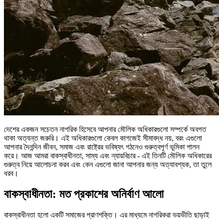
দেশের একজন সচেতন নাগরিক হিসেবে আপনার মৌলিক অধিকারগুলো সম্পর্কে অবগত
থাকা অত্যন্ত জরুরি। এই অধিকারগুলো কেবল কাগজেই সীমাবদ্ধ নয়, বরং এগুলো
আপনার দৈনন্দিন জীবন, সমাজ এবং রাষ্ট্রের ভবিষ্যৎ গঠনেও গুরুত্বপূর্ণ ভূমিকা পালন
করে। আজ আমরা বাকস্বাধীনতা, সাম্য এবং ন্যায়বিচার - এই তিনটি মৌলিক অধিকারের
গুরুত্ব নিয়ে আলোচনা করব এবং কেন এগুলো জানা আপনার জন্য অত্যাবশ্যক, তা তুলে
ধরব।
বাকস্বাধীনতা: মত প্রকাশের অনির্বাণ আলো
বাকস্বাধীনতা হলো একটি সমাজের প্রাণশক্তি। এর মাধ্যমে নাগরিকরা ভয়ভীতি ছাড়াই