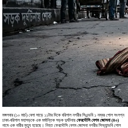
মঙ্গলবার (১০ মার্চ) বেলা সাড়ে ১১টার দিকে বরিশাল নগরীর সিএন্ডবি ১ নম্বর পোল সংলগ্ন
ঢাকা-বরিশাল মহাসড়কে এক মর্মান্তিক সড়ক দুর্ঘটনায়
ফেরদৌসি বেগম জোসনা (৪০)
নামে এক নারীর মৃত্যু হয়েছে। নিহত ফেরদৌসি বেগম জোসনা নগরীর সিঅ্যান্ডবি পোল