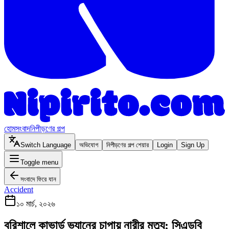
হোম
সংবাদ
নিপীড়ণের গল্প
Switch Language
অভিযোগ
নিপীড়ণের গল্প শেয়ার
Login
Sign Up
Toggle menu
সংবাদে ফিরে যান
Accident
১০ মার্চ, ২০২৬
বরিশালে কাভার্ড ভ্যানের চাপায় নারীর মৃত্যু: সিএন্ডবি