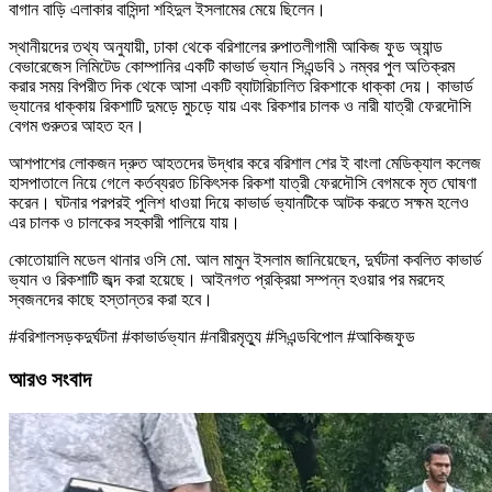
বাগান বাড়ি এলাকার বাসিন্দা শহিদুল ইসলামের মেয়ে ছিলেন।
স্থানীয়দের তথ্য অনুযায়ী, ঢাকা থেকে বরিশালের রুপাতলীগামী আকিজ ফুড অ্যান্ড
বেভারেজেস লিমিটেড কোম্পানির একটি কাভার্ড ভ্যান সিএন্ডবি ১ নম্বর পুল অতিক্রম
করার সময় বিপরীত দিক থেকে আসা একটি ব্যাটারিচালিত রিকশাকে ধাক্কা দেয়। কাভার্ড
ভ্যানের ধাক্কায় রিকশাটি দুমড়ে মুচড়ে যায় এবং রিকশার চালক ও নারী যাত্রী ফেরদৌসি
বেগম গুরুতর আহত হন।
আশপাশের লোকজন দ্রুত আহতদের উদ্ধার করে বরিশাল শের ই বাংলা মেডিক্যাল কলেজ
হাসপাতালে নিয়ে গেলে কর্তব্যরত চিকিৎসক রিকশা যাত্রী ফেরদৌসি বেগমকে মৃত ঘোষণা
করেন। ঘটনার পরপরই পুলিশ ধাওয়া দিয়ে কাভার্ড ভ্যানটিকে আটক করতে সক্ষম হলেও
এর চালক ও চালকের সহকারী পালিয়ে যায়।
কোতোয়ালি মডেল থানার ওসি মো. আল মামুন ইসলাম জানিয়েছেন, দুর্ঘটনা কবলিত কাভার্ড
ভ্যান ও রিকশাটি জব্দ করা হয়েছে। আইনগত প্রক্রিয়া সম্পন্ন হওয়ার পর মরদেহ
স্বজনদের কাছে হস্তান্তর করা হবে।
#বরিশালসড়কদুর্ঘটনা #কাভার্ডভ্যান #নারীরমৃত্যু #সিএন্ডবিপোল #আকিজফুড
আরও সংবাদ