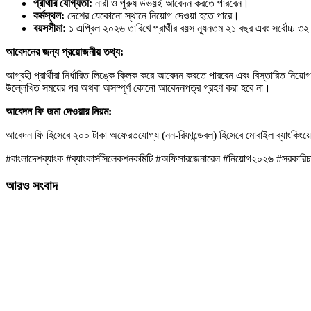
প্রার্থীর যোগ্যতা:
নারী ও পুরুষ উভয়ই আবেদন করতে পারবেন।
কর্মস্থল:
দেশের যেকোনো স্থানে নিয়োগ দেওয়া হতে পারে।
বয়সসীমা:
১ এপ্রিল ২০২৬ তারিখে প্রার্থীর বয়স ন্যূনতম ২১ বছর এবং সর্বোচ্চ
আবেদনের জন্য প্রয়োজনীয় তথ্য:
আগ্রহী প্রার্থীরা নির্ধারিত লিঙ্কে ক্লিক করে আবেদন করতে পারবেন এবং বিস্তারিত ন
উল্লেখিত সময়ের পর অথবা অসম্পূর্ণ কোনো আবেদনপত্র গ্রহণ করা হবে না।
আবেদন ফি জমা দেওয়ার নিয়ম:
আবেদন ফি হিসেবে ২০০ টাকা অফেরতযোগ্য (নন-রিফান্ডেবল) হিসেবে মোবাইল ব্যাংকিংয়ের
#বাংলাদেশব্যাংক #ব্যাংকার্সসিলেকশনকমিটি #অফিসারজেনারেল #নিয়োগ২০২৬ #সরকারিচ
আরও সংবাদ