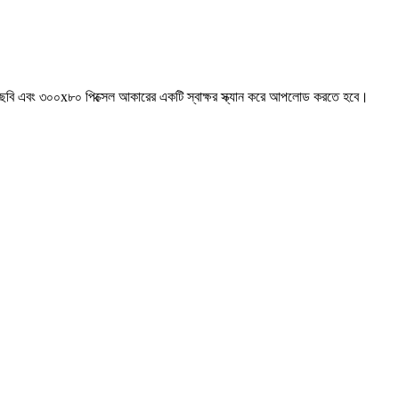
টি ছবি এবং ৩০০x৮০ পিক্সেল আকারের একটি স্বাক্ষর স্ক্যান করে আপলোড করতে হবে।