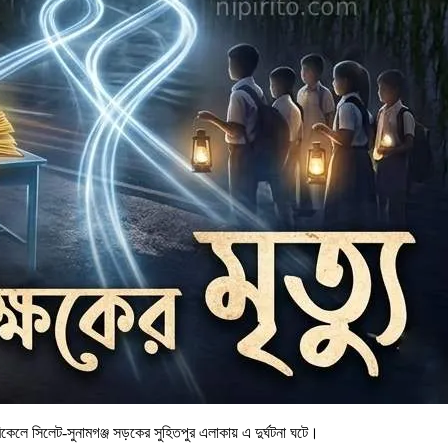
েলে সিলেট-সুনামগঞ্জ সড়কের সুহিতপুর এলাকায় এ দুর্ঘটনা ঘটে।