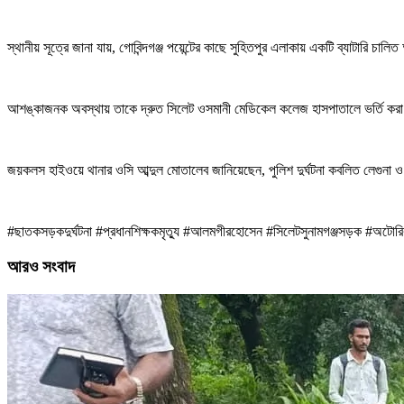
স্থানীয় সূত্রে জানা যায়, গোবিন্দগঞ্জ পয়েন্টের কাছে সুহিতপুর এলাকায় একটি ব্যাটারি 
আশঙ্কাজনক অবস্থায় তাকে দ্রুত সিলেট ওসমানী মেডিকেল কলেজ হাসপাতালে ভর্তি করা হ
জয়কলস হাইওয়ে থানার ওসি আব্দুল মোতালেব জানিয়েছেন, পুলিশ দুর্ঘটনা কবলিত লেগুনা ও 
#ছাতকসড়কদুর্ঘটনা #প্রধানশিক্ষকমৃত্যু #আলমগীরহোসেন #সিলেটসুনামগঞ্জসড়ক #অটোরিক
আরও সংবাদ