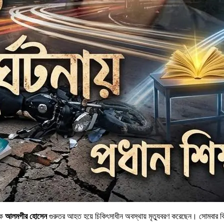
ষক
আলমগীর হোসেন
গুরুতর আহত হয়ে চিকিৎসাধীন অবস্থায় মৃত্যুবরণ করেছেন। সোমবার বিক