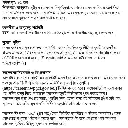
পদসংখ্যা:
০১ জন
শিক্ষাগত যোগ্যতা:
স্বীকৃত যেকোনো বিশ্ববিদ্যালয় থেকে যেকোনো বিষয়ে অনার্সসহ
মাস্টার্স ডিগ্রি থাকতে হবে। সিজিপিএ–৫.০০–এর স্কেলে ন্যূনতম ৩.৫০ এবং ৪.০০–
এর স্কেলে ন্যূনতম ৩.০০ অর্জন থাকতে হবে।
বয়সসীমা ও অন্যান্য শর্তাবলী
বয়স:
আবেদনকারী প্রার্থীর বয়স ২১ মে ২০২৬ তারিখে সর্বোচ্চ ৩২ বছর হতে হবে।
সুযোগ-সুবিধা
বেতন কাঠামোয় মূল বেতনের পাশাপাশি, কোম্পানির নিজস্ব নীতি অনুযায়ী আকর্ষণীয়
বাড়িভাড়া ভাতা, চিকিৎসা ভাতা, উৎসব ভাতা, গ্র্যাচুইটি এবং অন্যান্য প্রযোজ্য ফ্রিঞ্জ
বেনিফিট প্রদান করা হবে। (উল্লেখ্য, অর্জিত আয়কর কর্মীর নিজ দায়িত্বে
পরিশোধযোগ্য)।
আবেদনের নিয়মাবলি ও ফি জমাদান
আগ্রহী এবং যোগ্য প্রার্থীদের অবশ্যই অনলাইনে আবেদন করতে হবে। আবেদনের জন্য
প্রথমে এনডব্লিউপিজিসিএল-এর অফিসিয়াল ক্যারিয়ার পোর্টাল
(https://career.nwpgcl.gov.bd/) ভিজিট করতে হবে। ওয়েবসাইটে প্রবেশ করার
পর, সঠিক তথ্য দিয়ে অনলাইন আবেদনপত্রটি নির্ভুলভাবে পূরণ করতে হবে।
আবেদনপত্র জমা দেওয়ার সময়, প্রার্থীর সদ্য তোলা পাসপোর্ট সাইজের রঙিন ছবি এবং
স্বাক্ষর—এই দুটির স্ক্যান কপি নির্দিষ্ট ফরম্যাটে আপলোড করতে হবে।
আবেদন ফি বাবদ ২০০/- (দুই শত) টাকা নির্ধারিত ক্যারিয়ার পোর্টালের অনলাইন পেমেন্ট
গেটওয়ের মাধ্যমে পরিশোধ করতে হবে। সফলভাবে ফি জমা দেওয়ার পরই আপনার
আবেদন প্রক্রিয়াটি চূড়ান্তভাবে সম্পন্ন হবে।