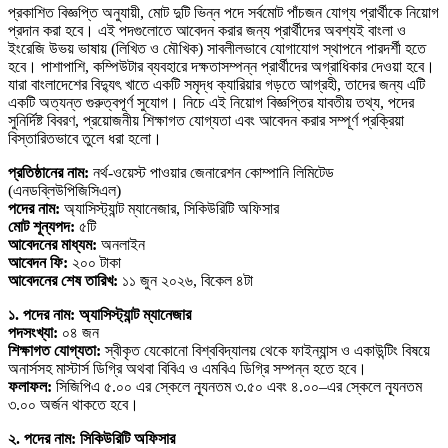
প্রকাশিত বিজ্ঞপ্তি অনুযায়ী, মোট দুটি ভিন্ন পদে সর্বমোট পাঁচজন যোগ্য প্রার্থীকে নিয়োগ
প্রদান করা হবে। এই পদগুলোতে আবেদন করার জন্য প্রার্থীদের অবশ্যই বাংলা ও
ইংরেজি উভয় ভাষায় (লিখিত ও মৌখিক) সাবলীলভাবে যোগাযোগ স্থাপনে পারদর্শী হতে
হবে। পাশাপাশি, কম্পিউটার ব্যবহারে দক্ষতাসম্পন্ন প্রার্থীদের অগ্রাধিকার দেওয়া হবে।
যারা বাংলাদেশের বিদ্যুৎ খাতে একটি সমৃদ্ধ ক্যারিয়ার গড়তে আগ্রহী, তাদের জন্য এটি
একটি অত্যন্ত গুরুত্বপূর্ণ সুযোগ। নিচে এই নিয়োগ বিজ্ঞপ্তির যাবতীয় তথ্য, পদের
সুনির্দিষ্ট বিবরণ, প্রয়োজনীয় শিক্ষাগত যোগ্যতা এবং আবেদন করার সম্পূর্ণ প্রক্রিয়া
বিস্তারিতভাবে তুলে ধরা হলো।
প্রতিষ্ঠানের নাম:
নর্থ-ওয়েস্ট পাওয়ার জেনারেশন কোম্পানি লিমিটেড
(এনডব্লিউপিজিসিএল)
পদের নাম:
অ্যাসিস্ট্যান্ট ম্যানেজার, সিকিউরিটি অফিসার
মোট শূন্যপদ:
৫টি
আবেদনের মাধ্যম:
অনলাইন
আবেদন ফি:
২০০ টাকা
আবেদনের শেষ তারিখ:
১১ জুন ২০২৬, বিকেল ৪টা
১. পদের নাম: অ্যাসিস্ট্যান্ট ম্যানেজার
পদসংখ্যা:
০৪ জন
শিক্ষাগত যোগ্যতা:
স্বীকৃত যেকোনো বিশ্ববিদ্যালয় থেকে ফাইন্যান্স ও একাউন্টিং বিষয়ে
অনার্সসহ মাস্টার্স ডিগ্রি অথবা বিবিএ ও এমবিএ ডিগ্রি সম্পন্ন হতে হবে।
ফলাফল:
সিজিপিএ ৫.০০ এর স্কেলে ন্যূনতম ৩.৫০ এবং ৪.০০–এর স্কেলে ন্যূনতম
৩.০০ অর্জন থাকতে হবে।
২. পদের নাম: সিকিউরিটি অফিসার