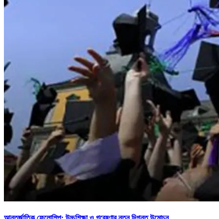
আন্তর্জাতিক ফেলোশিপ: উচ্চশিক্ষা ও গবেষণার নতুন দিগন্ত উন্মোচন