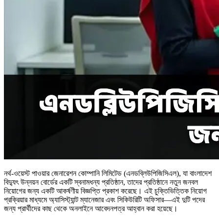
নর্থ-ওয়েস্ট পাওয়ার জেনারেশন কোম্পানি লিমিটেড (এনডব্লিউপিজিসিএল), যা বাংলাদেশ
বিদ্যুৎ উন্নয়ন বোর্ডের একটি স্বনামধন্য প্রতিষ্ঠান, তাদের প্রতিষ্ঠানে নতুন জনবল
নিয়োগের জন্য একটি আকর্ষণীয় বিজ্ঞপ্তি প্রকাশ করেছে। এই চুক্তিভিত্তিক নিয়োগ
প্রক্রিয়ার মাধ্যমে অ্যাসিস্ট্যান্ট ম্যানেজার এবং সিকিউরিটি অফিসার—এই দুটি পদের
জন্য প্রার্থীদের কাছ থেকে অনলাইনে আবেদনপত্র আহ্বান করা হয়েছে।