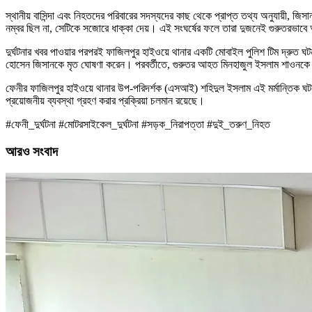
স্থানীয় বাসিন্দা এবং নিহতদের পরিবারের সদস্যদের কাছ থেকে প্রাপ্ত তথ্য অনুযায়ী, জিস
নম্বর ছিল না, সেটিকে সজোরে ধাক্কা দেয়। এই সংঘর্ষের ফলে তারা দুজনেই গুরুতরভা
দুর্ঘটনার খবর পাওয়ার পরপরই ফাজিলপুর হাইওয়ে থানার একটি মোবাইল পুলিশ টিম দ্রুত ঘট
হোসেন জিসানকে মৃত ঘোষণা করেন। পরবর্তীতে, গুরুতর আহত মিনহাজুল ইসলাম শাওনকে চট্
ফেনীর ফাজিলপুর হাইওয়ে থানার উপ-পরিদর্শক (এসআই) শহিদুল ইসলাম এই মর্মান্তিক ঘটনার
প্রয়োজনীয় ব্যবস্থা গ্রহণ করার প্রক্রিয়া চলমান রয়েছে।
#ফেনী_দুর্ঘটনা #মোটরসাইকেল_দুর্ঘটনা #সড়ক_নিরাপত্তা #দুই_তরুণ_নিহত
আরও সংবাদ