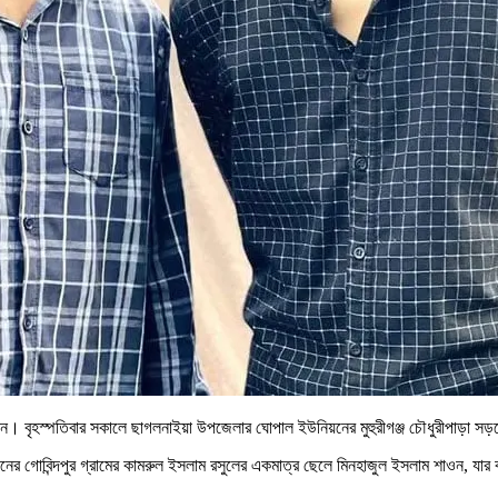
ন। বৃহস্পতিবার সকালে ছাগলনাইয়া উপজেলার ঘোপাল ইউনিয়নের মুহুরীগঞ্জ চৌধুরীপাড়া সড়ক
র গোবিন্দপুর গ্রামের কামরুল ইসলাম রসুলের একমাত্র ছেলে মিনহাজুল ইসলাম শাওন, যার