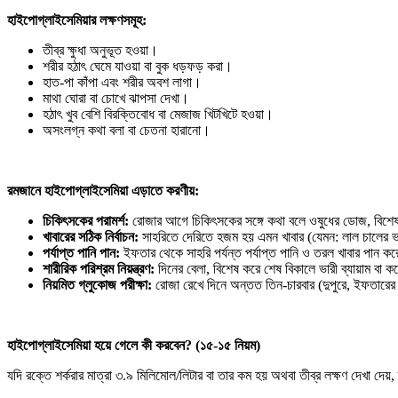
হাইপোগ্লাইসেমিয়ার লক্ষণসমূহ:
তীব্র ক্ষুধা অনুভূত হওয়া।
শরীর হঠাৎ ঘেমে যাওয়া বা বুক ধড়ফড় করা।
হাত-পা কাঁপা এবং শরীর অবশ লাগা।
মাথা ঘোরা বা চোখে ঝাপসা দেখা।
হঠাৎ খুব বেশি বিরক্তিবোধ বা মেজাজ খিটখিটে হওয়া।
অসংলগ্ন কথা বলা বা চেতনা হারানো।
রমজানে হাইপোগ্লাইসেমিয়া এড়াতে করণীয়:
চিকিৎসকের পরামর্শ:
রোজার আগে চিকিৎসকের সঙ্গে কথা বলে ওষুধের ডোজ, বিশেষ 
খাবারের সঠিক নির্বাচন:
সাহরিতে দেরিতে হজম হয় এমন খাবার (যেমন: লাল চালের ভ
পর্যাপ্ত পানি পান:
ইফতার থেকে সাহরি পর্যন্ত পর্যাপ্ত পানি ও তরল খাবার পান ক
শারীরিক পরিশ্রম নিয়ন্ত্রণ:
দিনের বেলা, বিশেষ করে শেষ বিকালে ভারী ব্যায়াম বা
নিয়মিত গ্লুকোজ পরীক্ষা:
রোজা রেখে দিনে অন্তত তিন-চারবার (দুপুরে, ইফতারের আ
হাইপোগ্লাইসেমিয়া হয়ে গেলে কী করবেন? (১৫-১৫ নিয়ম)
যদি রক্তে শর্করার মাত্রা ৩.৯ মিলিমোল/লিটার বা তার কম হয় অথবা তীব্র লক্ষণ দেখা দ