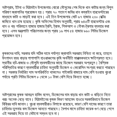
অষ্টগ্রাম, ইটনা ও মিঠামইন উপজেলায় বোরো মৌসুমের শেষ দিকে ধান কাটার জন্য বিপুল
পরিমাণ জ্বালানির প্রয়োজন হয়। প্রায় ৭০ শতাংশ জমির ধান কম্বাইন হারভেস্টারের
মাধ্যমে কাটা ও মাড়াই করা হবে। এই তিন উপজেলায় মোট ৬৭ হাজার ২৩০ হেক্টর
জমিতে ধান চাষ হয়েছে। কৃষি অফিসের হিসাব অনুযায়ী, প্রায় ৬৪৫টি হারভেস্টার এবং
ধান ও খড় পরিবহনে হাজার হাজার ট্রলি, ট্রাক, পিকআপ ও নৌকা-ট্রলার ব্যবহার করা
হবে। এসব যন্ত্রপাতি পরিচালনার জন্য প্রায় ১৬ লাখ ৫৪ হাজার ৯৬০ লিটার ডিজেল
প্রয়োজন হবে।
কৃষকদের দাবি, সরকার যদি সঠিক দামে পর্যাপ্ত জ্বালানি সরবরাহ নিশ্চিত না করে, তাহলে
উৎপাদন ব্যয় বাড়ার পাশাপাশি হাওরাঞ্চলের কৃষি অর্থনীতি মারাত্মকভাবে ক্ষতিগ্রস্ত হবে।
স্থানীয় হাট-বাজার ও মৌসুমি ব্যবসায়ীদের কাছে ডিজেল সরবরাহ অপ্রতুল। বৈশ্বিক
পরিস্থিতির কারণে ব্যবসায়ীরা চাহিদা অনুযায়ী ডিজেল ও কেরোসিন সংগ্রহ করতে পারছেন
না। সরকার নির্ধারিত দাম অপরিবর্তিত থাকলেও পাইকারি বাজারে দাম বেশি হওয়ায় খুচরা
পর্যায়ে প্রতি লিটার ডিজেল ৮ থেকে ১০ টাকা বেশি দিয়ে কিনতে হচ্ছে।
অষ্টগ্রামের কৃষক আবদুল হামিদ বলেন, ডিজেলের দাম বাড়ায় ধান কাটা ও বাড়িতে নিতে
খরচ অনেক বেড়ে যাবে। মিঠামইনের কৃষক কিরণ আহমেদ হাওরে সরকারিভাবে ডিজেল
বিক্রির দাবি জানান। খুচরা ব্যবসায়ীরাও বিপাকে রয়েছেন, কারণ বেশি দামের কারণে তারা
চাহিদার তুলনায় কম ডিজেল আনতে পারছেন। বৈশাখ মাসে চাহিদা কয়েক গুণ বেড়ে গেলে
এই সরবরাহ দিয়ে তা মেটানো সম্ভব হবে না।