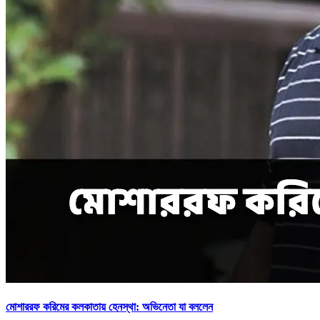
মোশাররফ করিমের কলকাতায় হেনস্থা: অভিনেতা যা বললেন