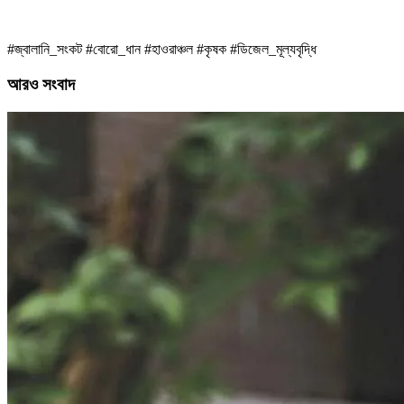
#জ্বালানি_সংকট #বোরো_ধান #হাওরাঞ্চল #কৃষক #ডিজেল_মূল্যবৃদ্ধি
আরও সংবাদ