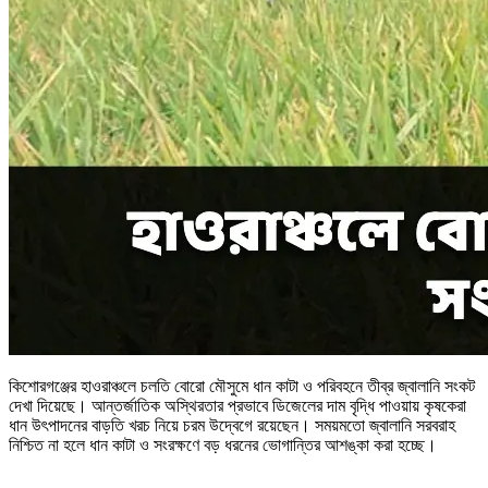
কিশোরগঞ্জের হাওরাঞ্চলে চলতি বোরো মৌসুমে ধান কাটা ও পরিবহনে তীব্র জ্বালানি সংকট
দেখা দিয়েছে। আন্তর্জাতিক অস্থিরতার প্রভাবে ডিজেলের দাম বৃদ্ধি পাওয়ায় কৃষকেরা
ধান উৎপাদনের বাড়তি খরচ নিয়ে চরম উদ্বেগে রয়েছেন। সময়মতো জ্বালানি সরবরাহ
নিশ্চিত না হলে ধান কাটা ও সংরক্ষণে বড় ধরনের ভোগান্তির আশঙ্কা করা হচ্ছে।