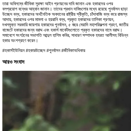
তারা অবিলম্বে জীবিকা সুরক্ষা আইন প্রণয়নের দাবি জানান এবং হকারদের ওপর
বলপ্রয়োগ বন্ধের আহ্বান জানান। তাদের প্রধান দাবিগুলোর মধ্যে রয়েছে পুনর্বাসন ছাড়া
উচ্ছেদ বন্ধ, হকারদের অর্থনৈতিক অবদানের রাষ্ট্রীয় স্বীকৃতি, চাঁদাবাজি বন্ধ করে রাজস্ব
আদায়, হকারদের ওপর মামলা ও হয়রানি বন্ধ, প্রকৃত হকারদের তালিকা প্রণয়ন,
দখলমুক্ত সরকারি জায়গায় হকারদের পুনর্বাসন, ৫ বছর মেয়াদি মহাপরিকল্পনা গ্রহণ, জাতীয়
বাজেটে হকারদের জন্য বরাদ্দ এবং হকার্স মার্কেটগুলোতে প্রকৃত হকারদের নামে বরাদ্দ।
সমাবেশে সংগঠনের সভাপতি আব্দুল হাশিম কবির, সাধারণ সম্পাদক হযরত আলীসহ বিভিন্ন
হকার অংশগ্রহণ করেন।
#হকার্সইউনিয়ন #হকারউচ্ছেদ #পুনর্বাসন #জীবিকাঅধিকার
আরও সংবাদ