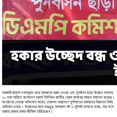
সরকারি জায়গা দখলমুক্ত করে হকারদের বরাদ্দ দেওয়া এবং পুনর্বাসন ছাড়া উচ্ছেদ বন্ধসহ
১০ দফা দাবিতে বাংলাদেশ হকার্স ইউনিয়ন জাতীয় প্রেস ক্লাবের সামনে সমাবেশ করেছে।
সংগঠনের নেতারা অভিযোগ করেন, ঢাকাসহ সারাদেশে ফুটপাতের হকারদের বিরুদ্ধে নির্মম
অভিযান চলছে। উচ্ছেদের নামে ভাঙচুর, মালামাল নষ্ট ও লুটপাট চালানো হচ্ছে, যার ফলে
হাজার হাজার হকার জীবিকা হারিয়েছেন।