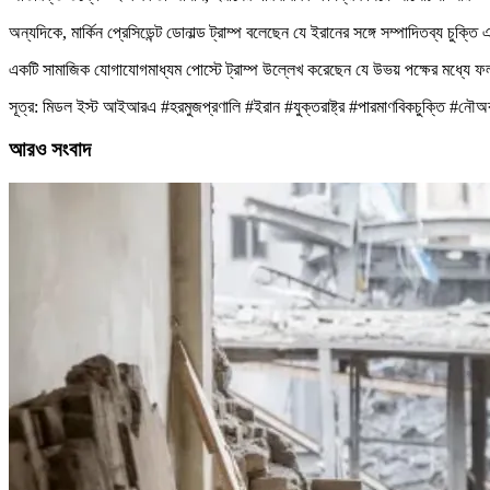
অন্যদিকে, মার্কিন প্রেসিডেন্ট ডোনাল্ড ট্রাম্প বলেছেন যে ইরানের সঙ্গে সম্পাদিতব্য চুক্ত
একটি সামাজিক যোগাযোগমাধ্যম পোস্টে ট্রাম্প উল্লেখ করেছেন যে উভয় পক্ষের মধ্যে ফ
সূত্র: মিডল ইস্ট আইআরএ #হরমুজপ্রণালি #ইরান #যুক্তরাষ্ট্র #পারমাণবিকচুক্তি #নৌ
আরও সংবাদ