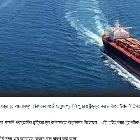
সংক্রান্ত অচলাবস্থা নিরসনের শর্তে হরমুজ প্রণালি পুনরায় উন্মুক্ত করার বিষয়ে ইরান নীতিগতভ
তবা খামেনি প্রস্তাবিত চুক্তির মূল কাঠামোতে অনুমোদন দিয়েছেন। এই পরিকল্পনার প্রাথমিক 
ীর্ঘ সময় ধরে অব্যাহত থাকবে বলে ধারণা করা হচ্ছে।