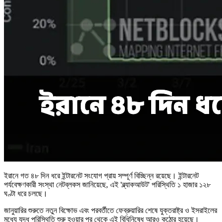
ইরানে গত ৪৮ দিন ধরে ইন্টারনেট সংযোগ প্রায় সম্পূর্ণ বিচ্ছিন্ন রয়েছে। ইন্টারনেট
পর্যবেক্ষণকারী সংস্থা নেটব্লকস জানিয়েছে, এই 'ব্ল্যাকআউট' পরিস্থিতি ১ হাজার ১২৮
ঘণ্টা ধরে চলছে।
জানুয়ারির শুরুতে নতুন বিক্ষোভ এবং পরবর্তীতে ফেব্রুয়ারির শেষে যুক্তরাষ্ট্র ও ইসরাইলের
মধ্যে যুদ্ধ পরিস্থিতি শুরু হওয়ার পর থেকে এই বিধিনিষেধ আরও কঠোর হয়েছে।