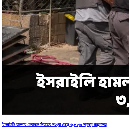
ইসরাইলি হামলায় লেবাননে নিহতের সংখ্যা বেড়ে ৩,৮২৬: স্বাস্থ্য মন্ত্রণালয়