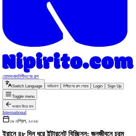
হোম
সংবাদ
নিপীড়ণের গল্প
Switch Language
অভিযোগ
নিপীড়ণের গল্প শেয়ার
Login
Sign Up
Toggle menu
সংবাদে ফিরে যান
International
১৬ এপ্রিল, ২০২৬
ইরানে ৪৮ দিন ধরে ইন্টারনেট বিচ্ছিন্ন: জনজীবনে চরম