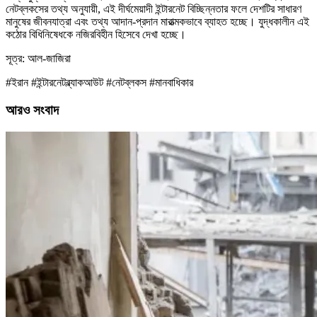
নেটব্লকসের তথ্য অনুযায়ী, এই দীর্ঘমেয়াদী ইন্টারনেট বিচ্ছিন্নতার ফলে দেশটির সাধারণ
মানুষের জীবনযাত্রা এবং তথ্য আদান-প্রদান মারাত্মকভাবে ব্যাহত হচ্ছে। যুদ্ধকালীন এই
কঠোর বিধিনিষেধকে নজিরবিহীন হিসেবে দেখা হচ্ছে।
সূত্র: আল-জাজিরা
#ইরান #ইন্টারনেটব্ল্যাকআউট #নেটব্লকস #মানবাধিকার
আরও সংবাদ