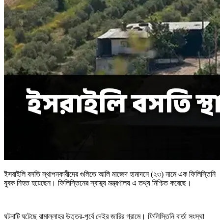
ইসরাইলি বসতি স্থাপনকারীদের গুলিতে আলি মাজেদ হামাদনে (২৩) নামে এক ফিলিস্তিনি
যুবক নিহত হয়েছেন। ফিলিস্তিনের স্বাস্থ্য মন্ত্রণালয় এ তথ্য নিশ্চিত করেছে।
ঘটনাটি ঘটেছে রামাল্লাহর উত্তর-পূর্বে দেইর জারির গ্রামে। ফিলিস্তিনি বার্তা সংস্থা