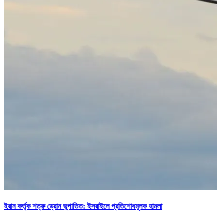
ইরান কর্তৃক শত্রু ড্রোন ভূপাতিত: ইসরাইলে প্রতিশোধমূলক হামলা