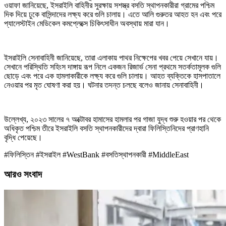
ওয়াফা জানিয়েছে, ইসরাইলি বাহিনীর সুরক্ষায় সশস্ত্র বসতি স্থাপনকারীরা গ্রামের পশ্চিম
দিক দিয়ে ঢুকে বাসিন্দাদের লক্ষ্য করে গুলি চালায়। এতে আলি গুরুতর আহত হন এবং পরে
প্যালেস্টাইন মেডিকেল কমপ্লেক্সে চিকিৎসাধীন অবস্থায় মারা যান।
ইসরাইলি সেনাবাহিনী জানিয়েছে, তারা এলাকায় পাথর নিক্ষেপের খবর পেয়ে সেখানে যায়।
সেখানে পরিস্থিতি সহিংস দাঙ্গায় রূপ নিলে একজন রিজার্ভ সেনা প্রথমে সতর্কতামূলক গুলি
ছোড়ে এবং পরে এক হামলাকারীকে লক্ষ্য করে গুলি চালায়। আহত ব্যক্তিকে হাসপাতালে
নেওয়ার পর মৃত ঘোষণা করা হয়। ঘটনার তদন্ত চলছে বলেও জানায় সেনাবাহিনী।
উল্লেখ্য, ২০২৩ সালের ৭ অক্টোবর হামাসের হামলার পর গাজা যুদ্ধ শুরু হওয়ার পর থেকে
অধিকৃত পশ্চিম তীরে ইসরাইলি বসতি স্থাপনকারীদের দ্বারা ফিলিস্তিনিদের প্রাণহানি
বৃদ্ধি পেয়েছে।
#ফিলিস্তিন #ইসরাইল #WestBank #বসতিস্থাপনকারী #MiddleEast
আরও সংবাদ