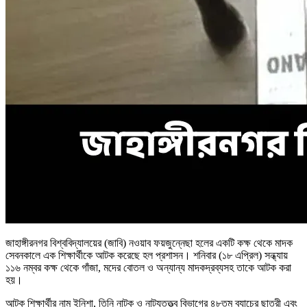
জাহাঙ্গীরনগর বিশ্ববিদ্যালয়ের (জাবি) নওয়াব ফয়জুন্নেছা হলের একটি কক্ষ থেকে মাদক
সেবনকালে এক শিক্ষার্থীকে আটক করেছে হল প্রশাসন। শনিবার (১৮ এপ্রিল) সন্ধ্যায়
১১৬ নম্বর কক্ষ থেকে গাঁজা, মদের বোতল ও অন্যান্য মাদকদ্রব্যসহ তাকে আটক করা
হয়।
আটক শিক্ষার্থীর নাম ইনিশা, তিনি নাটক ও নাট্যতত্ত্ব বিভাগের ৪৮তম ব্যাচের ছাত্রী এবং