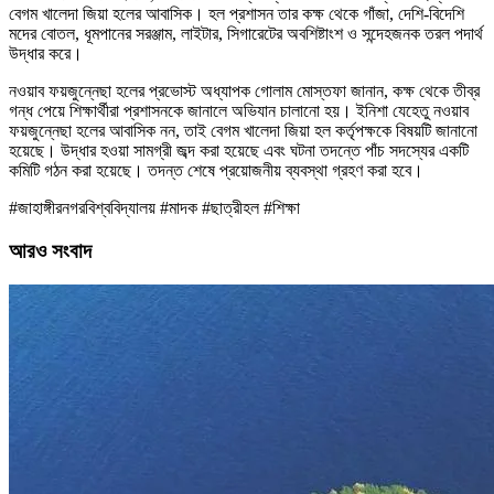
বেগম খালেদা জিয়া হলের আবাসিক। হল প্রশাসন তার কক্ষ থেকে গাঁজা, দেশি-বিদেশি
মদের বোতল, ধূমপানের সরঞ্জাম, লাইটার, সিগারেটের অবশিষ্টাংশ ও সন্দেহজনক তরল পদার্থ
উদ্ধার করে।
নওয়াব ফয়জুন্নেছা হলের প্রভোস্ট অধ্যাপক গোলাম মোস্তফা জানান, কক্ষ থেকে তীব্র
গন্ধ পেয়ে শিক্ষার্থীরা প্রশাসনকে জানালে অভিযান চালানো হয়। ইনিশা যেহেতু নওয়াব
ফয়জুন্নেছা হলের আবাসিক নন, তাই বেগম খালেদা জিয়া হল কর্তৃপক্ষকে বিষয়টি জানানো
হয়েছে। উদ্ধার হওয়া সামগ্রী জব্দ করা হয়েছে এবং ঘটনা তদন্তে পাঁচ সদস্যের একটি
কমিটি গঠন করা হয়েছে। তদন্ত শেষে প্রয়োজনীয় ব্যবস্থা গ্রহণ করা হবে।
#জাহাঙ্গীরনগরবিশ্ববিদ্যালয় #মাদক #ছাত্রীহল #শিক্ষা
আরও সংবাদ