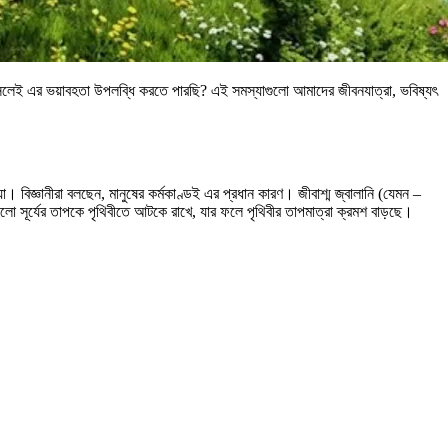
ি আসলেই এর ভয়াবহতা উপলব্ধি করতে পারছি? এই সমস্যাগুলো আমাদের জীবনযাত্রা, ভবিষ্যৎ
া। বিজ্ঞানীরা বলছেন, মানুষের কর্মকাণ্ডই এর প্রধান কারণ। জীবাশ্ম জ্বালানি (যেমন –
সগুলো সূর্যের তাপকে পৃথিবীতে আটকে রাখে, যার ফলে পৃথিবীর তাপমাত্রা ক্রমশ বাড়ছে।