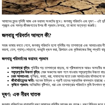
আমাদের সুন্দর পৃথিবী আজ এক ভয়াবহ সংকটের মুখে। জলবায়ু পরিবর্তন এবং দূষণ – এই দ
প্রজন্ম এবং সমগ্র জীবজগতের উপর কী প্রভাব ফেলছে, তা জানা অত্যন্ত জরুরি।
জলবায়ু পরিবর্তন আসলে কী?
সহজ ভাষায় বলতে গেলে, জলবায়ু পরিবর্তন হলো পৃথিবীর গড় তাপমাত্রা এবং আবহাওয়ার দীর্
কয়লা, তেল, গ্যাস) পোড়ানো, বনভূমি ধ্বংস করা, শিল্পায়ন এবং কৃষিকাজের কিছু পদ্ধতি ব
জলবায়ু পরিবর্তনের ভয়াবহ প্রভাব
তাপমাত্রা বৃদ্ধি:
পৃথিবীর গড় তাপমাত্রা বাড়ছে, যা গ্রীষ্মকালকে আরও অসহনীয় 
সমুদ্রপৃষ্ঠের উচ্চতা বৃদ্ধি:
মেরু অঞ্চলের বরফ গলে যাওয়ায় সমুদ্রপৃষ্ঠের উচ্চতা 
চরম আবহাওয়া:
ঘূর্ণিঝড়, বন্যা, খরা, দাবানলের মতো চরম আবহাওয়ার ঘটনাগুলো 
জীববৈচিত্র্যের ক্ষতি:
অনেক উদ্ভিদ ও প্রাণী তাদের স্বাভাবিক বাসস্থান হারাচ্ছে এ
কৃষিতে প্রভাব:
অনিয়মিত বৃষ্টিপাত, খরা এবং তাপমাত্রার পরিবর্তনে কৃষি উৎপাদন ব
দূষণ: এক নীরব ঘাতক
জলবায়ু পরিবর্তনের পাশাপাশি দূষণ আমাদের পৃথিবীর আরেক বড় শত্রু। দূষণ বিভিন্ন রূপ