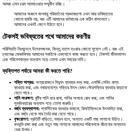
আমরা এসব চরম আবহাওয়ার সম্মুখীন হচ্ছি।
আমাদের অঞ্চলে জলবায়ু পরিবর্তনের প্রভাবগুলো এখন আর ভবিষ্যতের
কোনো হুমকি নয়, বরং এটি আমাদের বর্তমানের এক কঠিন বাস্তবতা।
আমাদের এখনই জেগে উঠতে হবে।
টেকসই ভবিষ্যতের পথে আমাদের করণীয়
পরিস্থিতি নিঃসন্দেহে উদ্বেগজনক, কিন্তু হতাশ হওয়ার কোনো সুযোগ নেই। বরং এই
চ্যালেঞ্জ মোকাবিলায় আমাদের সবাইকে একযোগে কাজ করতে হবে। টেকসই জীবনযাপন
এবং পরিবেশবান্ধব অভ্যাস গড়ে তোলা এখন সময়ের দাবি।
ব্যক্তিগত পর্যায়ে আমরা কী করতে পারি?
শক্তি সাশ্রয়:
অপ্রয়োজনে বিদ্যুৎ ব্যবহার বন্ধ করা, এনার্জি-সেভিং বাল্ব
ব্যবহার করা, এবং নবায়নযোগ্য শক্তির উৎস যেমন সৌরশক্তির ব্যবহার বাড়ানো
যেতে পারে।
পানি সংরক্ষণ:
বৃষ্টির পানি ধরে রাখা, পানির অপচয় রোধ করা, এবং পানির
পুনর্ব্যবহারের অভ্যাস গড়ে তোলা জরুরি।
বর্জ্য ব্যবস্থাপনা:
প্লাস্টিকের ব্যবহার কমানো, রিসাইক্লিংকে উৎসাহিত করা,
এবং বর্জ্য থেকে সার তৈরি করা যেতে পারে।
বৃক্ষরোপণ:
প্রতিটি বাড়িতে, সম্ভব হলে, অন্তত একটি গাছ লাগানো উচিত।
বনভূমি রক্ষা করা এবং নতুন গাছ লাগানো আমাদের পরিবেশকে বাঁচানোর অন্যতম
সেরা উপায়।