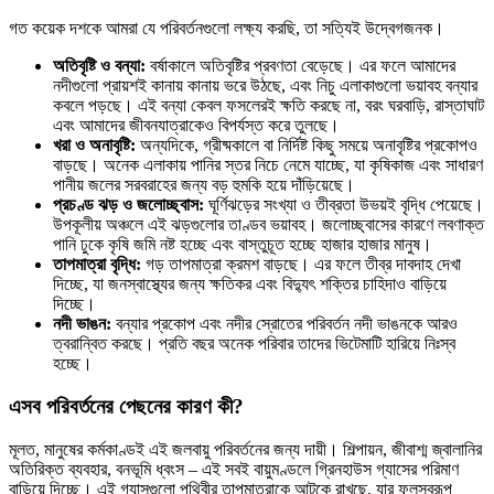
গত কয়েক দশকে আমরা যে পরিবর্তনগুলো লক্ষ্য করছি, তা সত্যিই উদ্বেগজনক।
অতিবৃষ্টি ও বন্যা:
বর্ষাকালে অতিবৃষ্টির প্রবণতা বেড়েছে। এর ফলে আমাদের
নদীগুলো প্রায়শই কানায় কানায় ভরে উঠছে, এবং নিচু এলাকাগুলো ভয়াবহ বন্যার
কবলে পড়ছে। এই বন্যা কেবল ফসলেরই ক্ষতি করছে না, বরং ঘরবাড়ি, রাস্তাঘাট
এবং আমাদের জীবনযাত্রাকেও বিপর্যস্ত করে তুলছে।
খরা ও অনাবৃষ্টি:
অন্যদিকে, গ্রীষ্মকালে বা নির্দিষ্ট কিছু সময়ে অনাবৃষ্টির প্রকোপও
বাড়ছে। অনেক এলাকায় পানির স্তর নিচে নেমে যাচ্ছে, যা কৃষিকাজ এবং সাধারণ
পানীয় জলের সরবরাহের জন্য বড় হুমকি হয়ে দাঁড়িয়েছে।
প্রচণ্ড ঝড় ও জলোচ্ছ্বাস:
ঘূর্ণিঝড়ের সংখ্যা ও তীব্রতা উভয়ই বৃদ্ধি পেয়েছে।
উপকূলীয় অঞ্চলে এই ঝড়গুলোর তাণ্ডব ভয়াবহ। জলোচ্ছ্বাসের কারণে লবণাক্ত
পানি ঢুকে কৃষি জমি নষ্ট হচ্ছে এবং বাস্তুচূত হচ্ছে হাজার হাজার মানুষ।
তাপমাত্রা বৃদ্ধি:
গড় তাপমাত্রা ক্রমশ বাড়ছে। এর ফলে তীব্র দাবদাহ দেখা
দিচ্ছে, যা জনস্বাস্থ্যের জন্য ক্ষতিকর এবং বিদ্যুৎ শক্তির চাহিদাও বাড়িয়ে
দিচ্ছে।
নদী ভাঙন:
বন্যার প্রকোপ এবং নদীর স্রোতের পরিবর্তন নদী ভাঙনকে আরও
ত্বরান্বিত করছে। প্রতি বছর অনেক পরিবার তাদের ভিটেমাটি হারিয়ে নিঃস্ব
হচ্ছে।
এসব পরিবর্তনের পেছনের কারণ কী?
মূলত, মানুষের কর্মকাণ্ডই এই জলবায়ু পরিবর্তনের জন্য দায়ী। শিল্পায়ন, জীবাশ্ম জ্বালানির
অতিরিক্ত ব্যবহার, বনভূমি ধ্বংস – এই সবই বায়ুমণ্ডলে গ্রিনহাউস গ্যাসের পরিমাণ
বাড়িয়ে দিচ্ছে। এই গ্যাসগুলো পৃথিবীর তাপমাত্রাকে আটকে রাখছে, যার ফলস্বরূপ