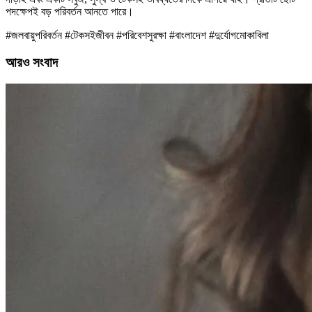
পদক্ষেপই বড় পরিবর্তন আনতে পারে।
#জলবায়ুপরিবর্তন #টেকসইজীবন #পরিবেশসুরক্ষা #বাংলাদেশ #দুর্যোগমোকাবিলা
আরও সংবাদ