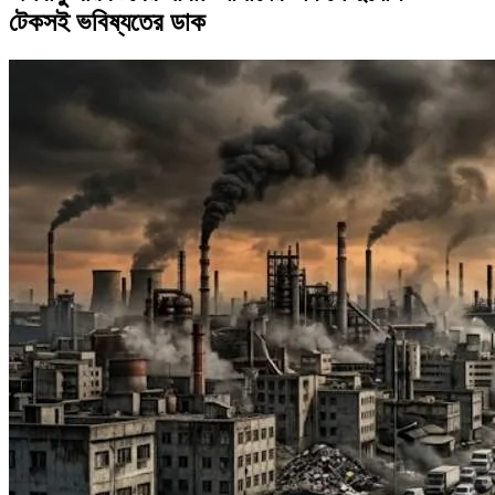
টেকসই ভবিষ্যতের ডাক