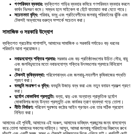
গণপরিবহন ব্যবহার:
ব্যক্তিগত গাড়ির ব্যবহার কমিয়ে গণপরিবহন ব্যবহার করলে
কার্বন নিঃসরণ কমে। সম্ভব হলে সাইকেল বা হেঁটে যাতায়াত করা যেতে পারে।
সচেতনতা বৃদ্ধি:
পরিবার, বন্ধু এবং প্রতিবেশীদের জলবায়ু পরিবর্তনের ঝুঁকি এবং
টেকসই অভ্যাসের গুরুত্ব সম্পর্কে সচেতন করা।
সামাজিক ও সরকারি উদ্যোগ
ব্যক্তিগত প্রচেষ্টার পাশাপাশি, আমাদের সামাজিক ও সরকারি পর্যায়েও বড় ধরনের
পরিবর্তন আনা প্রয়োজন।
নবায়নযোগ্য শক্তির প্রসার:
সরকার এবং বড় প্রতিষ্ঠানগুলোর উচিত সৌর, বায়ু
এবং জলবিদ্যুতের মতো নবায়নযোগ্য শক্তির উৎসগুলোর প্রসারে বিনিয়োগ
করা।
টেকসই কৃষিব্যবস্থা:
পরিবেশবান্ধব এবং জলবায়ু-সহনশীল কৃষিকাজের পদ্ধতি
গ্রহণ করা।
বনভূমি সংরক্ষণ ও বৃদ্ধি:
বনভূমি উজাড় বন্ধ করা এবং নতুন বনায়ন প্রকল্প গ্রহণ
করা।
দুর্যোগ মোকাবিলা প্রস্তুতি:
বন্যা, ঝড় এবং অন্যান্য প্রাকৃতিক দুর্যোগ
মোকাবিলার জন্য উন্নত প্রস্তুতি এবং কার্যকর ত্রাণ ব্যবস্থা গড়ে তোলা।
নীতি নির্ধারণ:
পরিবেশ সুরক্ষায় কঠোর আইন প্রণয়ন এবং তার সঠিক প্রয়োগ
নিশ্চিত করা।
আমাদের এই পৃথিবী, আমাদের এই অঞ্চল, আমাদের ভবিষ্যৎ প্রজন্মের জন্য বাসযোগ্য
করে তোলা আমাদের সকলের দায়িত্ব। আসুন, আমরা জলবায়ু পরিবর্তনের বিরুদ্ধে রুখে
দাঁড়াই এবং একটি সবুজ, সুস্থ ও টেকসই ভবিষ্যতের দিকে এগিয়ে যাই। প্রতিটি ছোট