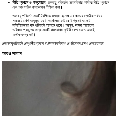
নীতি প্রণয়ন ও বাস্তবায়ন:
জলবায়ু পরিবর্তন মোকাবিলায় কার্যকর নীতি প্রণয়ন
এবং তার সঠিক বাস্তবায়ন নিশ্চিত করা।
জলবায়ু পরিবর্তন একটি বৈশ্বিক সমস্যা হলেও এর প্রভাব স্থানীয় পর্যায়ে
সবচেয়ে বেশি অনুভূত হয়। আমাদের ছোট ছোট প্রচেষ্টাগুলোই
সম্মিলিতভাবে বড় পরিবর্তন আনতে পারে। আসুন, আমরা আমাদের
ভবিষ্যৎ প্রজন্মের জন্য একটি বাসযোগ্য পৃথিবী রেখে যেতে আজই
অঙ্গীকারবদ্ধ হই।
#জলবায়ুপরিবর্তন #স্থানীয়প্রভাব #টেকসইভবিষ্যৎ #পরিবেশসংরক্ষণ #সচেতনতা
আরও সংবাদ