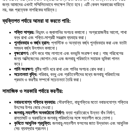
জন্য আমাদের এখনই সম্মিলিতভাবে পদক্ষেপ নিতে হবে। এটি কেবল সরকারের দায়িত্ব
নয়, বরং প্রত্যেক নাগরিকের দায়িত্ব।
ব্যক্তিগত পর্যায়ে আমরা যা করতে পারি:
শক্তি সাশ্রয়:
বিদ্যুৎ ও জ্বালানির অপচয় কমানো। অপ্রয়োজনীয় আলো, পাখা
বন্ধ রাখা এবং শক্তি-সাশ্রয়ী সরঞ্জাম ব্যবহার করা।
পুনর্ব্যবহার ও বর্জ্য হ্রাস:
প্লাস্টিক ও অন্যান্য বর্জ্য পুনর্ব্যবহার করা এবং যতটা
সম্ভব বর্জ্য উৎপাদন কমানো।
বৃক্ষরোপণ:
বেশি করে গাছ লাগানো এবং বনভূমি সংরক্ষণ করা। গাছ পরিবেশের
জন্য অক্সিজেনের জোগান দেয় এবং জলবায়ু পরিবর্তনে সহায়ক ভূমিকা পালন
করে।
পানি সংরক্ষণ:
বৃষ্টির পানি ধরে রাখা এবং পানির অপচয় রোধ করা।
সচেতনতা বৃদ্ধি:
পরিবার, বন্ধু এবং প্রতিবেশীদের মধ্যে জলবায়ু পরিবর্তনের
প্রভাব ও করণীয় সম্পর্কে সচেতনতা তৈরি করা।
সামাজিক ও সরকারি পর্যায়ে করণীয়:
নবায়নযোগ্য শক্তির ব্যবহার:
সৌরশক্তি, বায়ুশক্তির মতো নবায়নযোগ্য শক্তির
উৎসের উপর জোর দেওয়া।
জলবায়ু-সহনশীল অবকাঠামো নির্মাণ:
বন্যা প্রতিরোধে উন্নত বাঁধ নির্মাণ,
রাস্তাঘাট ও ঘরবাড়িকে জলবায়ু পরিবর্তনের সঙ্গে সহনশীল করে তোলা।
কৃষিতে আধুনিক প্রযুক্তি:
জলবায়ু-সহনশীল ফসলের জাত উদ্ভাবন এবং আধুনিক
সেচ ব্যবস্থার প্রচলন।