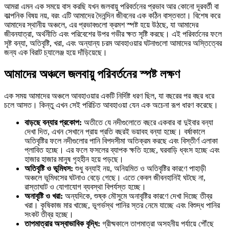
আমরা এমন এক সময়ে বাস করছি যখন জলবায়ু পরিবর্তনের প্রভাব আর কোনো দূরবর্তী বা
কাল্পনিক বিষয় নয়, বরং এটি আমাদের দৈনন্দিন জীবনের এক কঠিন বাস্তবতা। বিশেষ করে
আমাদের স্থানীয় অঞ্চলে, এর প্রভাবগুলো ক্রমশ স্পষ্ট হয়ে উঠছে, যা আমাদের
জীবনযাত্রা, অর্থনীতি এবং পরিবেশের উপর গভীর ক্ষত সৃষ্টি করছে। এই পরিবর্তনের ফলে
সৃষ্ট বন্যা, অতিবৃষ্টি, খরা, এবং অন্যান্য চরম আবহাওয়ার ঘটনাগুলো আমাদের অস্তিত্বের
জন্য এক বিরাট চ্যালেঞ্জ হয়ে দাঁড়িয়েছে।
আমাদের অঞ্চলে জলবায়ু পরিবর্তনের স্পষ্ট লক্ষণ
এক সময় আমাদের অঞ্চলে আবহাওয়ার একটি নির্দিষ্ট ধরণ ছিল, যা বছরের পর বছর ধরে
চলে আসত। কিন্তু এখন সেই পরিচিত আবহাওয়া যেন এক অচেনা রূপ ধারণ করেছে।
বাড়ছে বন্যার প্রকোপ:
অতীতে যে নদীগুলোতে বছরে একবার বা দুইবার বন্যা
দেখা দিত, এখন সেখানে প্রায় প্রতি বছরই ভয়াবহ বন্যা হচ্ছে। বর্ষাকালে
অতিবৃষ্টির ফলে নদীগুলোর পানি বিপদসীমা অতিক্রম করছে এবং বিস্তীর্ণ এলাকা
প্লাবিত হচ্ছে। এর ফলে ফসলের ব্যাপক ক্ষতি হচ্ছে, ঘরবাড়ি ধ্বংস হচ্ছে এবং
হাজার হাজার মানুষ গৃহহীন হয়ে পড়ছে।
অতিবৃষ্টি ও ভূমিধস:
শুধু বন্যাই নয়, অনিয়মিত ও অতিবৃষ্টির কারণে পাহাড়ী
অঞ্চলে ভূমিধসের ঘটনাও বেড়ে গেছে। এতে কেবল জীবনহানিই ঘটছে না,
রাস্তাঘাট ও যোগাযোগ ব্যবস্থা বিপর্যস্ত হচ্ছে।
অনাবৃষ্টি ও খরা:
অন্যদিকে, শুষ্ক মৌসুমে অনাবৃষ্টির কারণে দেখা দিচ্ছে তীব্র
খরা। কৃষিকাজ মার খাচ্ছে, ভূগর্ভস্থ পানির স্তর নেমে যাচ্ছে এবং বিশুদ্ধ পানির
সংকট তীব্র হচ্ছে।
তাপমাত্রার অস্বাভাবিক বৃদ্ধি:
গ্রীষ্মকালে তাপমাত্রা অসহনীয় পর্যায়ে পৌঁছে