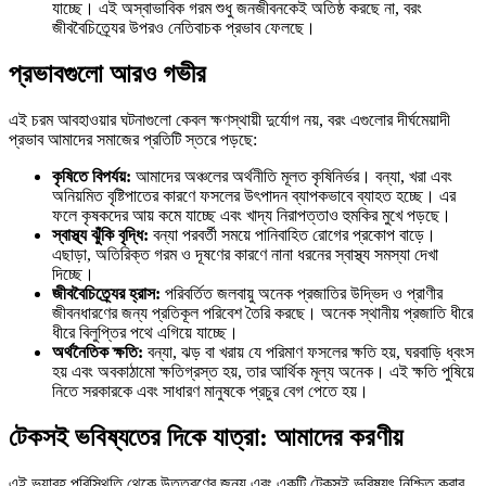
যাচ্ছে। এই অস্বাভাবিক গরম শুধু জনজীবনকেই অতিষ্ঠ করছে না, বরং
জীববৈচিত্র্যের উপরও নেতিবাচক প্রভাব ফেলছে।
প্রভাবগুলো আরও গভীর
এই চরম আবহাওয়ার ঘটনাগুলো কেবল ক্ষণস্থায়ী দুর্যোগ নয়, বরং এগুলোর দীর্ঘমেয়াদী
প্রভাব আমাদের সমাজের প্রতিটি স্তরে পড়ছে:
কৃষিতে বিপর্যয়:
আমাদের অঞ্চলের অর্থনীতি মূলত কৃষিনির্ভর। বন্যা, খরা এবং
অনিয়মিত বৃষ্টিপাতের কারণে ফসলের উৎপাদন ব্যাপকভাবে ব্যাহত হচ্ছে। এর
ফলে কৃষকদের আয় কমে যাচ্ছে এবং খাদ্য নিরাপত্তাও হুমকির মুখে পড়ছে।
স্বাস্থ্য ঝুঁকি বৃদ্ধি:
বন্যা পরবর্তী সময়ে পানিবাহিত রোগের প্রকোপ বাড়ে।
এছাড়া, অতিরিক্ত গরম ও দূষণের কারণে নানা ধরনের স্বাস্থ্য সমস্যা দেখা
দিচ্ছে।
জীববৈচিত্র্যের হ্রাস:
পরিবর্তিত জলবায়ু অনেক প্রজাতির উদ্ভিদ ও প্রাণীর
জীবনধারণের জন্য প্রতিকূল পরিবেশ তৈরি করছে। অনেক স্থানীয় প্রজাতি ধীরে
ধীরে বিলুপ্তির পথে এগিয়ে যাচ্ছে।
অর্থনৈতিক ক্ষতি:
বন্যা, ঝড় বা খরায় যে পরিমাণ ফসলের ক্ষতি হয়, ঘরবাড়ি ধ্বংস
হয় এবং অবকাঠামো ক্ষতিগ্রস্ত হয়, তার আর্থিক মূল্য অনেক। এই ক্ষতি পুষিয়ে
নিতে সরকারকে এবং সাধারণ মানুষকে প্রচুর বেগ পেতে হয়।
টেকসই ভবিষ্যতের দিকে যাত্রা: আমাদের করণীয়
এই ভয়াবহ পরিস্থিতি থেকে উত্তরণের জন্য এবং একটি টেকসই ভবিষ্যৎ নিশ্চিত করার