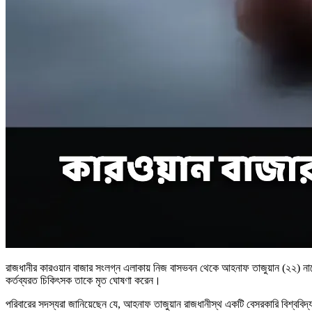
রাজধানীর কারওয়ান বাজার সংলগ্ন এলাকায় নিজ বাসভবন থেকে আহনাফ তাজুয়ান (২২) নামে এ
কর্তব্যরত চিকিৎসক তাকে মৃত ঘোষণা করেন।
পরিবারের সদস্যরা জানিয়েছেন যে, আহনাফ তাজুয়ান রাজধানীস্থ একটি বেসরকারি বিশ্ববিদ