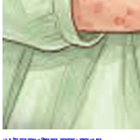
২৪ ঘণ্টায় হামে আরও ৩ শিশুর মৃত্যু, আক্রান্ত ১ হাজার ৩৪ জন