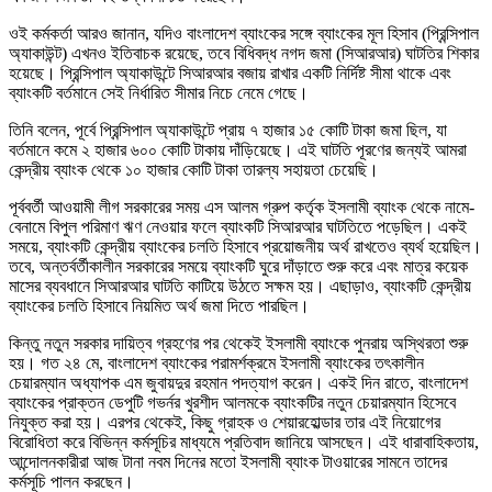
ওই কর্মকর্তা আরও জানান, যদিও বাংলাদেশ ব্যাংকের সঙ্গে ব্যাংকের মূল হিসাব (প্রিন্সিপাল
অ্যাকাউন্ট) এখনও ইতিবাচক রয়েছে, তবে বিধিবদ্ধ নগদ জমা (সিআরআর) ঘাটতির শিকার
হয়েছে। প্রিন্সিপাল অ্যাকাউন্টে সিআরআর বজায় রাখার একটি নির্দিষ্ট সীমা থাকে এবং
ব্যাংকটি বর্তমানে সেই নির্ধারিত সীমার নিচে নেমে গেছে।
তিনি বলেন, পূর্বে প্রিন্সিপাল অ্যাকাউন্টে প্রায় ৭ হাজার ১৫ কোটি টাকা জমা ছিল, যা
বর্তমানে কমে ২ হাজার ৬০০ কোটি টাকায় দাঁড়িয়েছে। এই ঘাটতি পূরণের জন্যই আমরা
কেন্দ্রীয় ব্যাংক থেকে ১০ হাজার কোটি টাকা তারল্য সহায়তা চেয়েছি।
পূর্ববর্তী আওয়ামী লীগ সরকারের সময় এস আলম গ্রুপ কর্তৃক ইসলামী ব্যাংক থেকে নামে-
বেনামে বিপুল পরিমাণ ঋণ নেওয়ার ফলে ব্যাংকটি সিআরআর ঘাটতিতে পড়েছিল। একই
সময়ে, ব্যাংকটি কেন্দ্রীয় ব্যাংকের চলতি হিসাবে প্রয়োজনীয় অর্থ রাখতেও ব্যর্থ হয়েছিল।
তবে, অন্তর্বর্তীকালীন সরকারের সময়ে ব্যাংকটি ঘুরে দাঁড়াতে শুরু করে এবং মাত্র কয়েক
মাসের ব্যবধানে সিআরআর ঘাটতি কাটিয়ে উঠতে সক্ষম হয়। এছাড়াও, ব্যাংকটি কেন্দ্রীয়
ব্যাংকের চলতি হিসাবে নিয়মিত অর্থ জমা দিতে পারছিল।
কিন্তু নতুন সরকার দায়িত্ব গ্রহণের পর থেকেই ইসলামী ব্যাংকে পুনরায় অস্থিরতা শুরু
হয়। গত ২৪ মে, বাংলাদেশ ব্যাংকের পরামর্শক্রমে ইসলামী ব্যাংকের তৎকালীন
চেয়ারম্যান অধ্যাপক এম জুবায়দুর রহমান পদত্যাগ করেন। একই দিন রাতে, বাংলাদেশ
ব্যাংকের প্রাক্তন ডেপুটি গভর্নর খুরশীদ আলমকে ব্যাংকটির নতুন চেয়ারম্যান হিসেবে
নিযুক্ত করা হয়। এরপর থেকেই, কিছু গ্রাহক ও শেয়ারহোল্ডার তার এই নিয়োগের
বিরোধিতা করে বিভিন্ন কর্মসূচির মাধ্যমে প্রতিবাদ জানিয়ে আসছেন। এই ধারাবাহিকতায়,
আন্দোলনকারীরা আজ টানা নবম দিনের মতো ইসলামী ব্যাংক টাওয়ারের সামনে তাদের
কর্মসূচি পালন করছেন।