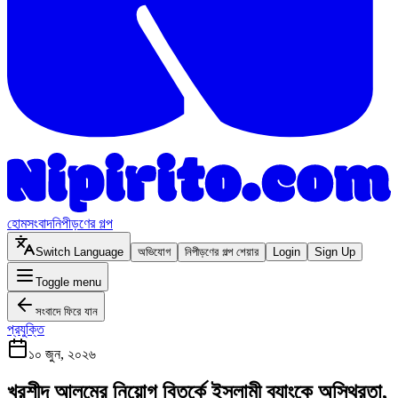
হোম
সংবাদ
নিপীড়ণের গল্প
Switch Language
অভিযোগ
নিপীড়ণের গল্প শেয়ার
Login
Sign Up
Toggle menu
সংবাদে ফিরে যান
প্রযুক্তি
১০ জুন, ২০২৬
খুরশীদ আলমের নিয়োগ বিতর্কে ইসলামী ব্যাংকে অস্থিরতা,