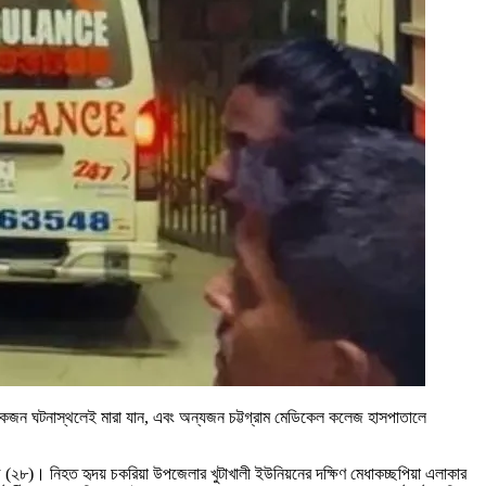
ে একজন ঘটনাস্থলেই মারা যান, এবং অন্যজন চট্টগ্রাম মেডিকেল কলেজ হাসপাতালে
(২৮)। নিহত হৃদয় চকরিয়া উপজেলার খুটাখালী ইউনিয়নের দক্ষিণ মেধাকচ্ছপিয়া এলাকার