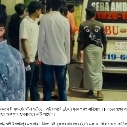
 রক্তক্ষয়ী সংঘর্ষের ঘটনা ঘটেছে। এই সংঘর্ষে দুইজন যুবক প্রাণ হারিয়েছেন। এদের মধ্য
আহত অবস্থায় হাসপাতালে ভর্তি আছেন।
ত পাহাড়তলী ইসলামপুর এলাকায়। নিহত দুই যুবকের নাম হৃদয় (২৮) এবং আশরাফ ওরফে আসিফ 