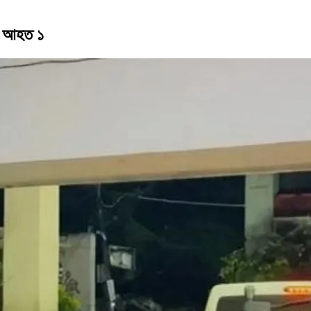
র, আহত ১