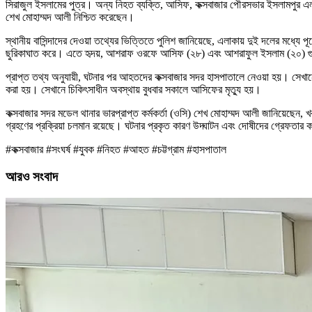
সিরাজুল ইসলামের পুত্র। অন্য নিহত ব্যক্তি, আসিফ, কক্সবাজার পৌরসভার ইসলামপুর এলাক
শেখ মোহাম্মদ আলী নিশ্চিত করেছেন।
স্থানীয় বাসিন্দাদের দেওয়া তথ্যের ভিত্তিতে পুলিশ জানিয়েছে, এলাকায় দুই দলের মধ্যে পূ
ছুরিকাঘাত করে। এতে হৃদয়, আশরাফ ওরফে আসিফ (২৮) এবং আশরাফুল ইসলাম (২০) 
প্রাপ্ত তথ্য অনুযায়ী, ঘটনার পর আহতদের কক্সবাজার সদর হাসপাতালে নেওয়া হয়। সেখ
করা হয়। সেখানে চিকিৎসাধীন অবস্থায় বুধবার সকালে আসিফের মৃত্যু হয়।
কক্সবাজার সদর মডেল থানার ভারপ্রাপ্ত কর্মকর্তা (ওসি) শেখ মোহাম্মদ আলী জানিয়েছেন,
গ্রহণের প্রক্রিয়া চলমান রয়েছে। ঘটনার প্রকৃত কারণ উদ্ঘাটন এবং দোষীদের গ্রেফতার ক
#কক্সবাজার #সংঘর্ষ #যুবক #নিহত #আহত #চট্টগ্রাম #হাসপাতাল
আরও সংবাদ