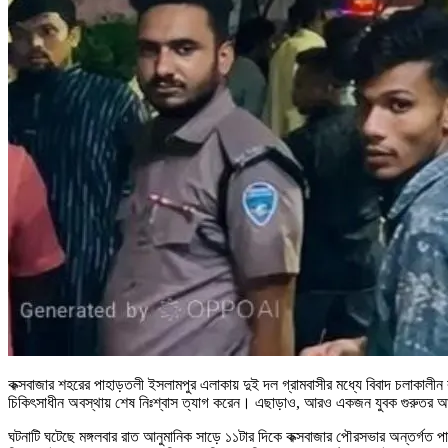
কক্সবাজার শহরের পাহাড়তলী ইসলামপুর এলাকায় দুই দল গ্রামবাসীর মধ্যে বিবাদ চলাকালীন
চিকিৎসাধীন অবস্থায় শেষ নিঃশ্বাস ত্যাগ করেন। এছাড়াও, আরও একজন যুবক গুরুতর 
ঘটনাটি ঘটেছে মঙ্গলবার রাত আনুমানিক সাড়ে ১১টার দিকে কক্সবাজার পৌরসভার অন্তর্গ