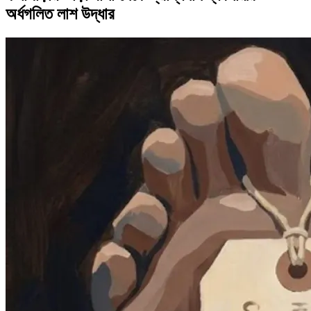
অর্ধগলিত লাশ উদ্ধার