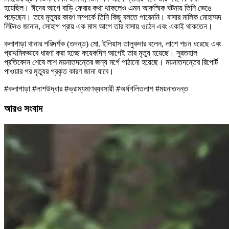
হয়েছিল। ঈদের আগে বাড়ি ফেরার কথা থাকলেও এমন আকস্মিক ঘটনায় তিনি ভেঙে
পড়েছেন। তবে মৃত্যুর কারণ সম্পর্কে তিনি কিছু বলতে পারেননি। বাসার মালিক মোহাম্মদ
লিটনও জানান, সোহাগ প্রায় এক মাস আগে তার বাসায় ওঠেন এবং একাই থাকতেন।
কলাপাড়া থানার পরিদর্শক (তদন্ত) মো. ইলিয়াস তালুকদার বলেন, লাশে পচন ধরেছে এবং
প্রাথমিকভাবে ধারণা করা হচ্ছে কয়েকদিন আগেই তার মৃত্যু হয়েছে। সুরতহাল
প্রতিবেদন শেষে লাশ ময়নাতদন্তের জন্য মর্গে পাঠানো হয়েছে। ময়নাতদন্তের রিপোর্ট
পাওয়ার পর মৃত্যুর প্রকৃত কারণ জানা যাবে।
#কলাপাড়া #লাশউদ্ধার #ভ্রাম্যমাণব্যবসায়ী #অর্ধগলিতলাশ #ময়নাতদন্ত
আরও সংবাদ