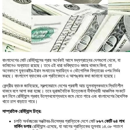
বাংলাদেশের মোট রেমিট্যান্সের প্রায় অর্ধেকই আসে মধ্যপ্রাচ্যের দেশগুলো থেকে, যা
বর্তমানেও অব্যাহত রয়েছে। তবে এই ধারা ভবিষ্যতেও বজায় থাকবে কিনা, তা
অনেকাংশে যুক্তরাষ্ট্র-ইরান সংঘাতের স্থায়িত্ব ও ভৌগোলিক বিস্তারের ওপর নির্ভর
করছে। বাংলাদেশ ব্যাংকের এক প্রতিবেদনে এ আশঙ্কার কথা জানানো হয়েছে।
কেন্দ্রীয় ব্যাংক জানিয়েছে, স্বল্পমেয়াদে দেশের প্রবাসী আয় তুলনামূলকভাবে স্থিতিশীল
থাকবে বলে আশা করা হচ্ছে। তবে ভূরাজনৈতিক উত্তেজনা দীর্ঘস্থায়ী আঞ্চলিক সংকটে
রূপ নিলে রেমিট্যান্স প্রবাহ উল্লেখযোগ্যভাবে কমে যেতে পারে এবং বাংলাদেশের বৈদেশিক
খাতে চাপ বাড়াতে পারে।
সাম্প্রতিক রেমিট্যান্স চিত্র:
চলতি অর্থবছরের অক্টোবর-ডিসেম্বর প্রান্তিকে দেশে মোট
৮৬৭ কোটি ৬৪ লাখ
মার্কিন ডলার
রেমিট্যান্স এসেছে, যা আগের প্রান্তিকের তুলনায় ১৪.৩৮ শতাংশ