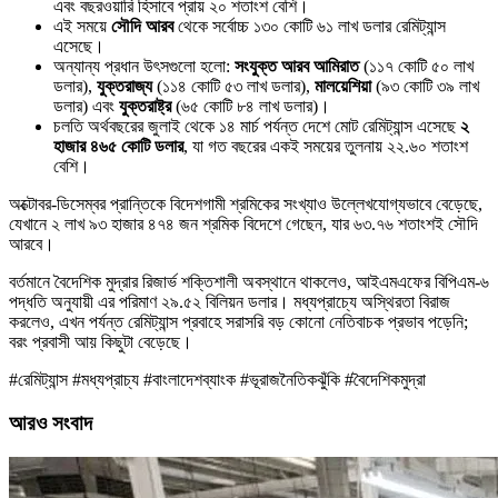
এবং বছরওয়ারি হিসাবে প্রায় ২০ শতাংশ বেশি।
এই সময়ে
সৌদি আরব
থেকে সর্বোচ্চ ১৩০ কোটি ৬১ লাখ ডলার রেমিট্যান্স
এসেছে।
অন্যান্য প্রধান উৎসগুলো হলো:
সংযুক্ত আরব আমিরাত
(১১৭ কোটি ৫০ লাখ
ডলার),
যুক্তরাজ্য
(১১৪ কোটি ৫৩ লাখ ডলার),
মালয়েশিয়া
(৯৩ কোটি ৩৯ লাখ
ডলার) এবং
যুক্তরাষ্ট্র
(৬৫ কোটি ৮৪ লাখ ডলার)।
চলতি অর্থবছরের জুলাই থেকে ১৪ মার্চ পর্যন্ত দেশে মোট রেমিট্যান্স এসেছে
২
হাজার ৪৬৫ কোটি ডলার
, যা গত বছরের একই সময়ের তুলনায় ২২.৬০ শতাংশ
বেশি।
অক্টোবর-ডিসেম্বর প্রান্তিকে বিদেশগামী শ্রমিকের সংখ্যাও উল্লেখযোগ্যভাবে বেড়েছে,
যেখানে ২ লাখ ৯৩ হাজার ৪৭৪ জন শ্রমিক বিদেশে গেছেন, যার ৬৩.৭৬ শতাংশই সৌদি
আরবে।
বর্তমানে বৈদেশিক মুদ্রার রিজার্ভ শক্তিশালী অবস্থানে থাকলেও, আইএমএফের বিপিএম-৬
পদ্ধতি অনুযায়ী এর পরিমাণ ২৯.৫২ বিলিয়ন ডলার। মধ্যপ্রাচ্যে অস্থিরতা বিরাজ
করলেও, এখন পর্যন্ত রেমিট্যান্স প্রবাহে সরাসরি বড় কোনো নেতিবাচক প্রভাব পড়েনি;
বরং প্রবাসী আয় কিছুটা বেড়েছে।
#রেমিট্যান্স #মধ্যপ্রাচ্য #বাংলাদেশব্যাংক #ভূরাজনৈতিকঝুঁকি #বৈদেশিকমুদ্রা
আরও সংবাদ