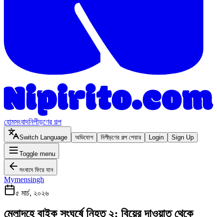
হোম
সংবাদ
নিপীড়ণের গল্প
Switch Language
অভিযোগ
নিপীড়ণের গল্প শেয়ার
Login
Sign Up
Toggle menu
সংবাদে ফিরে যান
Mymensingh
৫ মার্চ, ২০২৬
মেলান্দহে বাইক সংঘর্ষে নিহত ২: বিয়ের দাওয়াত থেকে