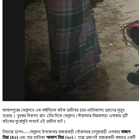
জামালপুরের মেলান্দহে এক মর্মান্তিক বাইক দুর্ঘটনায় চাচা-ভাতিজাসহ দুজনের মৃত্যু
হয়েছে। বুধবার দিবাগত রাত ২টার দিকে মেলান্দহ পৌরসভার মিয়ারপাড়া এলাকায় দুটি
বাইকের মুখোমুখি সংঘর্ষে এই দুর্ঘটনা ঘটে।
নিহতরা হলেন— মেলান্দহ উপজেলার হাজরাবাড়ী পৌরসভার ঢালুয়াবাড়ী এলাকার
কাজল
মিয়া (৪২)
এবং তার ভাতিজা
আকাশ মিয়া (২০)
। তারা দুজনেই হাজরাবাড়ী বাজারে একটি