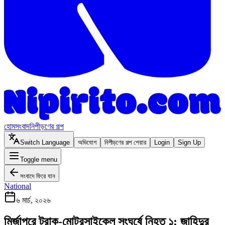
হোম
সংবাদ
নিপীড়ণের গল্প
Switch Language
অভিযোগ
নিপীড়ণের গল্প শেয়ার
Login
Sign Up
Toggle menu
সংবাদে ফিরে যান
National
৬ মার্চ, ২০২৬
মির্জাপুরে ট্রাক-মোটরসাইকেল সংঘর্ষে নিহত ১: জাহিদুর