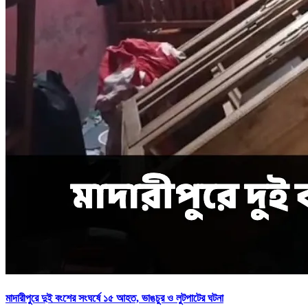
মাদারীপুরে দুই বংশের সংঘর্ষে ১৫ আহত, ভাঙচুর ও লুটপাটের ঘটনা