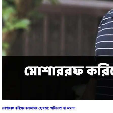
মোশাররফ করিমের কলকাতায় হেনস্থা: অভিনেতা যা বললেন