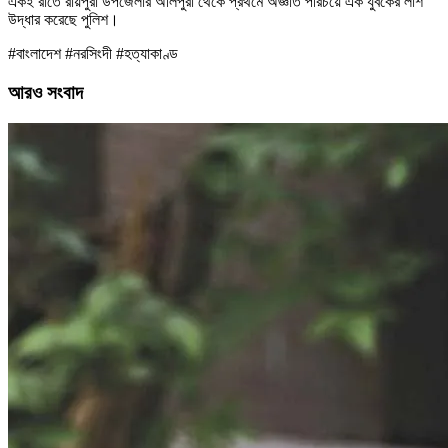
একই রাতে রায়পুরা উপজেলার অলিপুরা থেকে প্রথমে অজ্ঞাত পরিচয়ে এক যুবকের লাশ
উদ্ধার করেছে পুলিশ।
#বাংলাদেশ #নরসিংদী #হত্যাকাণ্ড
আরও সংবাদ