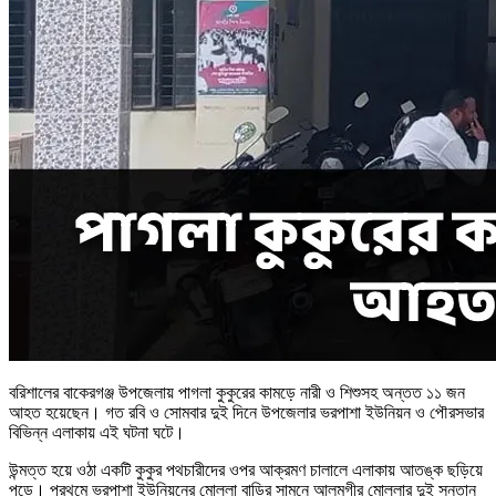
বরিশালের বাকেরগঞ্জ উপজেলায় পাগলা কুকুরের কামড়ে নারী ও শিশুসহ অন্তত ১১ জন
আহত হয়েছেন। গত রবি ও সোমবার দুই দিনে উপজেলার ভরপাশা ইউনিয়ন ও পৌরসভার
বিভিন্ন এলাকায় এই ঘটনা ঘটে।
উন্মত্ত হয়ে ওঠা একটি কুকুর পথচারীদের ওপর আক্রমণ চালালে এলাকায় আতঙ্ক ছড়িয়ে
পড়ে। প্রথমে ভরপাশা ইউনিয়নের মোল্লা বাড়ির সামনে আলমগীর মোল্লার দুই সন্তান