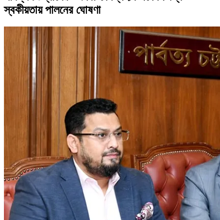
স্বকীয়তায় পালনের ঘোষণা