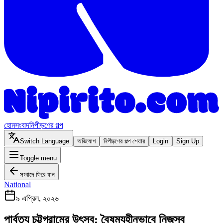
হোম
সংবাদ
নিপীড়ণের গল্প
Switch Language
অভিযোগ
নিপীড়ণের গল্প শেয়ার
Login
Sign Up
Toggle menu
সংবাদে ফিরে যান
National
৯ এপ্রিল, ২০২৬
পার্বত্য চট্টগ্রামের উৎসব: বৈষম্যহীনভাবে নিজস্ব