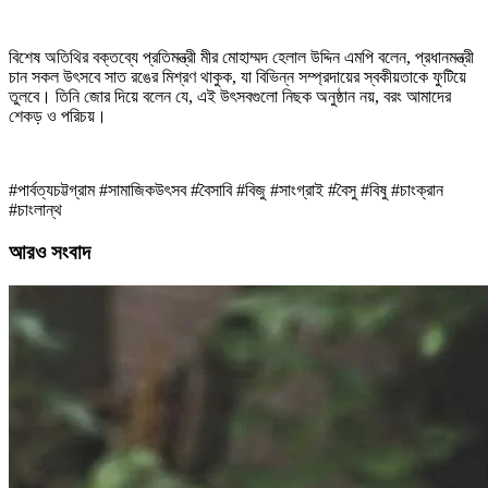
বিশেষ অতিথির বক্তব্যে প্রতিমন্ত্রী মীর মোহাম্মদ হেলাল উদ্দিন এমপি বলেন, প্রধানমন্ত্রী
চান সকল উৎসবে সাত রঙের মিশ্রণ থাকুক, যা বিভিন্ন সম্প্রদায়ের স্বকীয়তাকে ফুটিয়ে
তুলবে। তিনি জোর দিয়ে বলেন যে, এই উৎসবগুলো নিছক অনুষ্ঠান নয়, বরং আমাদের
শেকড় ও পরিচয়।
#পার্বত্যচট্টগ্রাম #সামাজিকউৎসব #বৈসাবি #বিজু #সাংগ্রাই #বৈসু #বিষু #চাংক্রান
#চাংলান্থ
আরও সংবাদ