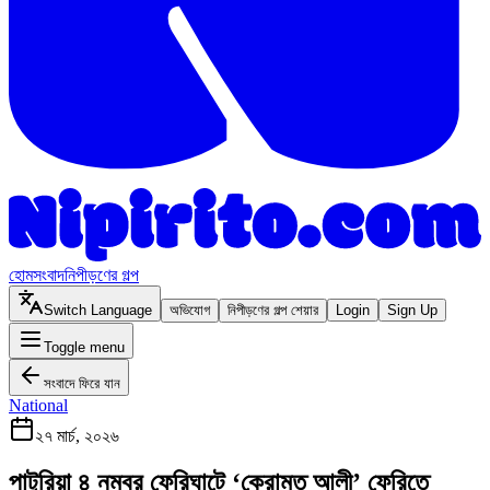
হোম
সংবাদ
নিপীড়ণের গল্প
Switch Language
অভিযোগ
নিপীড়ণের গল্প শেয়ার
Login
Sign Up
Toggle menu
সংবাদে ফিরে যান
National
২৭ মার্চ, ২০২৬
পাটুরিয়া ৪ নম্বর ফেরিঘাটে ‘কেরামত আলী’ ফেরিতে