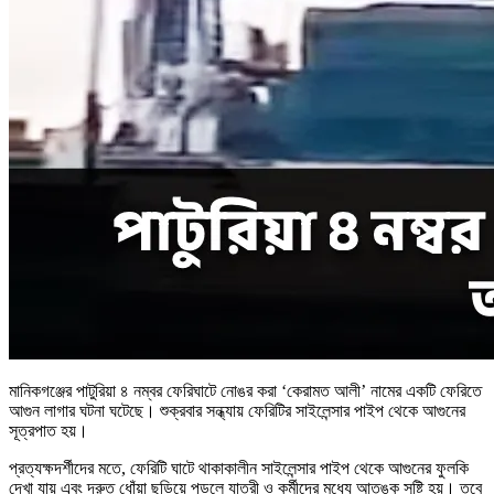
মানিকগঞ্জের পাটুরিয়া ৪ নম্বর ফেরিঘাটে নোঙর করা ‘কেরামত আলী’ নামের একটি ফেরিতে
আগুন লাগার ঘটনা ঘটেছে। শুক্রবার সন্ধ্যায় ফেরিটির সাইলেন্সার পাইপ থেকে আগুনের
সূত্রপাত হয়।
প্রত্যক্ষদর্শীদের মতে, ফেরিটি ঘাটে থাকাকালীন সাইলেন্সার পাইপ থেকে আগুনের ফুলকি
দেখা যায় এবং দ্রুত ধোঁয়া ছড়িয়ে পড়লে যাত্রী ও কর্মীদের মধ্যে আতঙ্ক সৃষ্টি হয়। তবে