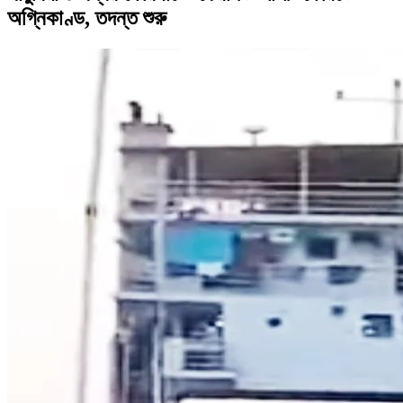
অগ্নিকাণ্ড, তদন্ত শুরু