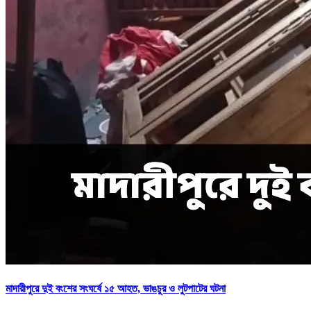
মাদারীপুরে দুই বংশের সংঘর্ষে ১৫ আহত, ভাঙচুর ও লুটপাটের ঘটনা