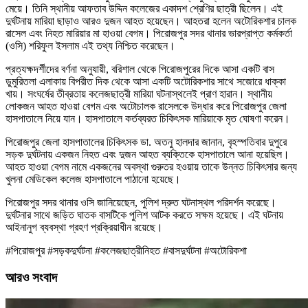
মেয়ে। তিনি স্থানীয় আফতাব উদ্দিন কলেজের একাদশ শ্রেণির ছাত্রী ছিলেন। এই
দুর্ঘটনায় মারিয়া ছাড়াও আরও দুজন আহত হয়েছেন। আহতরা হলেন অটোরিকশার চালক
রাসেল এবং নিহত মারিয়ার মা হাওয়া বেগম। পিরোজপুর সদর থানার ভারপ্রাপ্ত কর্মকর্তা
(ওসি) শরিফুল ইসলাম এই তথ্য নিশ্চিত করেছেন।
প্রত্যক্ষদর্শীদের বর্ণনা অনুযায়ী, বরিশাল থেকে পিরোজপুরের দিকে আসা একটি বাস
ডুমুরিতলা এলাকায় বিপরীত দিক থেকে আসা একটি অটোরিকশার সাথে সজোরে ধাক্কা
খায়। সংঘর্ষের তীব্রতায় কলেজছাত্রী মারিয়া ঘটনাস্থলেই প্রাণ হারান। স্থানীয়
লোকজন আহত হাওয়া বেগম এবং অটোচালক রাসেলকে উদ্ধার করে পিরোজপুর জেলা
হাসপাতালে নিয়ে যান। হাসপাতালে কর্তব্যরত চিকিৎসক মারিয়াকে মৃত ঘোষণা করেন।
পিরোজপুর জেলা হাসপাতালের চিকিৎসক ডা. অতনু হালদার জানান, বৃহস্পতিবার দুপুরে
সড়ক দুর্ঘটনায় একজন নিহত এবং দুজন আহত ব্যক্তিকে হাসপাতালে আনা হয়েছিল।
আহত হাওয়া বেগম নামে একজনের অবস্থা গুরুতর হওয়ায় তাকে উন্নত চিকিৎসার জন্য
খুলনা মেডিকেল কলেজ হাসপাতালে পাঠানো হয়েছে।
পিরোজপুর সদর থানার ওসি জানিয়েছেন, পুলিশ দ্রুত ঘটনাস্থল পরিদর্শন করেছে।
দুর্ঘটনার সাথে জড়িত ঘাতক বাসটিকে পুলিশ আটক করতে সক্ষম হয়েছে। এই ঘটনায়
আইনানুগ ব্যবস্থা গ্রহণ প্রক্রিয়াধীন রয়েছে।
#পিরোজপুর #সড়কদুর্ঘটনা #কলেজছাত্রীনিহত #বাসদুর্ঘটনা #অটোরিকশা
আরও সংবাদ