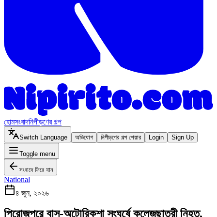
হোম
সংবাদ
নিপীড়ণের গল্প
Switch Language
অভিযোগ
নিপীড়ণের গল্প শেয়ার
Login
Sign Up
Toggle menu
সংবাদে ফিরে যান
National
৪ জুন, ২০২৬
পিরোজপুরে বাস-অটোরিকশা সংঘর্ষে কলেজছাত্রী নিহত,