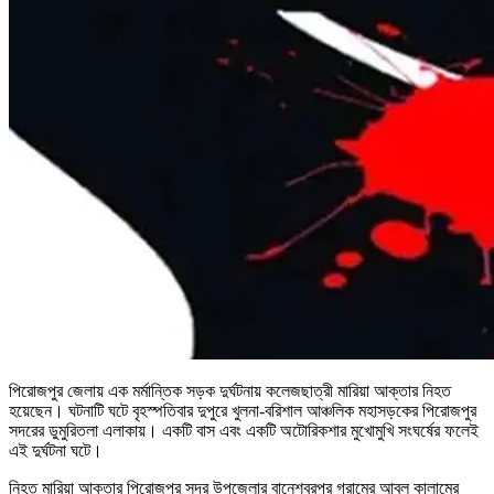
পিরোজপুর জেলায় এক মর্মান্তিক সড়ক দুর্ঘটনায় কলেজছাত্রী মারিয়া আক্তার নিহত
হয়েছেন। ঘটনাটি ঘটে বৃহস্পতিবার দুপুরে খুলনা-বরিশাল আঞ্চলিক মহাসড়কের পিরোজপুর
সদরের ডুমুরিতলা এলাকায়। একটি বাস এবং একটি অটোরিকশার মুখোমুখি সংঘর্ষের ফলেই
এই দুর্ঘটনা ঘটে।
নিহত মারিয়া আক্তার পিরোজপুর সদর উপজেলার বানেশ্বরপুর গ্রামের আবুল কালামের