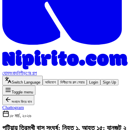
হোম
সংবাদ
নিপীড়ণের গল্প
Switch Language
অভিযোগ
নিপীড়ণের গল্প শেয়ার
Login
Sign Up
Toggle menu
সংবাদে ফিরে যান
Chattogram
১৮ মার্চ, ২০২৬
পটিয়ায় ত্রিমুখী বাস সংঘর্ষ: নিহত ১, আহত ১৫; যানজট ২