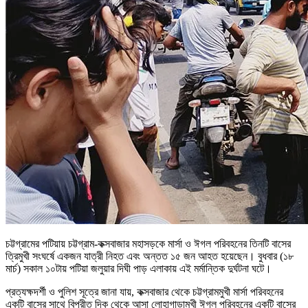
চট্টগ্রামের পটিয়ায় চট্টগ্রাম-কক্সবাজার মহাসড়কে মার্সা ও ঈগল পরিবহনের তিনটি বাসের
ত্রিমুখী সংঘর্ষে একজন যাত্রী নিহত এবং অন্তত ১৫ জন আহত হয়েছেন। বুধবার (১৮
মার্চ) সকাল ১০টায় পটিয়া জলুয়ার দিঘী পাড় এলাকায় এই মর্মান্তিক দুর্ঘটনা ঘটে।
প্রত্যক্ষদর্শী ও পুলিশ সূত্রে জানা যায়, কক্সবাজার থেকে চট্টগ্রামমুখী মার্সা পরিবহনের
একটি বাসের সাথে বিপরীত দিক থেকে আসা লোহাগাড়ামুখী ঈগল পরিবহনের একটি বাসের