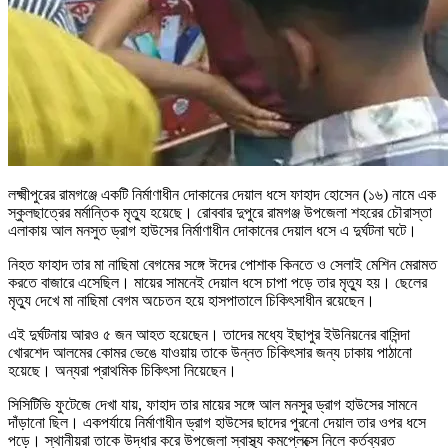
লক্ষ্মীপুরের রামগঞ্জে একটি নির্মাণাধীন দোকানের দেয়াল ধসে ফাহাদ হোসেন (১৬) নামে এক
স্কুলছাত্রের মর্মান্তিক মৃত্যু হয়েছে। রোববার দুপুরে রামগঞ্জ উপজেলা শহরের চৌরাস্তা
এলাকায় আল মনসুত ড্রাগ হাউসের নির্মাণাধীন দোকানের দেয়াল ধসে এ দুর্ঘটনা ঘটে।
নিহত ফাহাদ তার মা নাছিমা বেগমের সঙ্গে ঈদের পোশাক কিনতে ও সেলাই মেশিন মেরামত
করতে বাজারে এসেছিল। মায়ের সামনেই দেয়াল ধসে চাপা পড়ে তার মৃত্যু হয়। ছেলের
মৃত্যু দেখে মা নাছিমা বেগম অচেতন হয়ে হাসপাতালে চিকিৎসাধীন রয়েছেন।
এই দুর্ঘটনায় আরও ৫ জন আহত হয়েছেন। তাদের মধ্যে ইছাপুর ইউনিয়নের বাসিন্দা
খোরশেদ আলমের কোমর ভেঙে যাওয়ায় তাকে উন্নত চিকিৎসার জন্য ঢাকায় পাঠানো
হয়েছে। অন্যরা প্রাথমিক চিকিৎসা নিয়েছেন।
সিসিটিভি ফুটেজে দেখা যায়, ফাহাদ তার মায়ের সঙ্গে আল মনসুর ড্রাগ হাউসের সামনে
দাঁড়ানো ছিল। একপর্যায়ে নির্মাণাধীন ড্রাগ হাউসের ছাদের পুরনো দেয়াল তার ওপর ধসে
পড়ে। স্থানীয়রা তাকে উদ্ধার করে উপজেলা স্বাস্থ্য কমপ্লেক্সে নিলে কর্তব্যরত