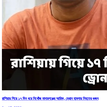
রাশিয়ায় গিয়ে ১৭ দিন ধরে নিখোঁজ মাদারগঞ্জের আরিফ, ড্রোন হামলায় নিহতের গুজব