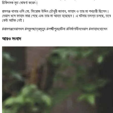
চিকিৎসক মৃত ঘোষণা করেন।
রামগঞ্জ থানার ওসি মো. ফিরোজ উদ্দিন চৌধুরী জানান, ফাহাদ ও তার মা পথচারী ছিলেন।
দেয়াল ধসে ফাহাদ মারা গেছে এবং তার মা আহত হয়েছেন। এ ঘটনায় তদন্ত চলছে, তবে
কেউ আটক নেই।
#রামগঞ্জদেয়ালধস #স্কুলছাত্রমৃত্যু #লক্ষ্মীপুরদুর্ঘটনা #নির্মাণাধীনদেয়াল #ফাহাদহোসেন
আরও সংবাদ