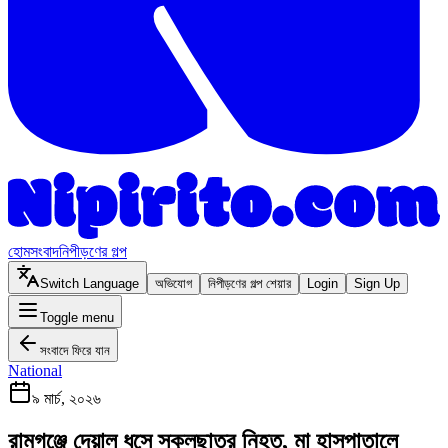
হোম
সংবাদ
নিপীড়ণের গল্প
Switch Language
অভিযোগ
নিপীড়ণের গল্প শেয়ার
Login
Sign Up
Toggle menu
সংবাদে ফিরে যান
National
৯ মার্চ, ২০২৬
রামগঞ্জে দেয়াল ধসে স্কুলছাত্র নিহত, মা হাসপাতালে