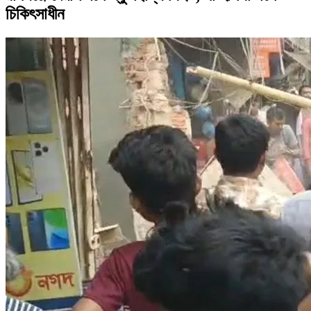
চিকিৎসাধীন