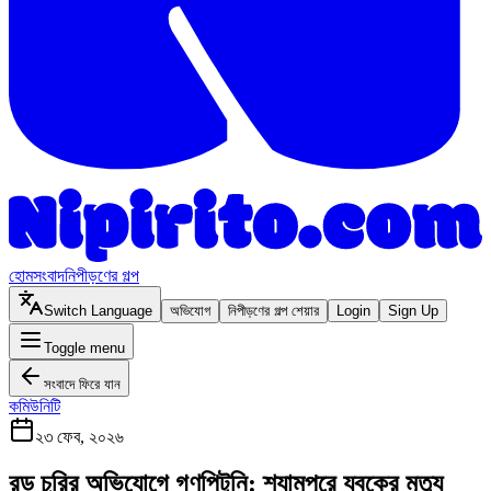
হোম
সংবাদ
নিপীড়ণের গল্প
Switch Language
অভিযোগ
নিপীড়ণের গল্প শেয়ার
Login
Sign Up
Toggle menu
সংবাদে ফিরে যান
কমিউনিটি
২৩ ফেব, ২০২৬
রড চুরির অভিযোগে গণপিটুনি: শ্যামপুরে যুবকের মৃত্যু