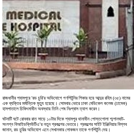
রাজধানীর শ্যামপুরে 'রড চুরি'র অভিযোগে গণপিটুনির শিকার হয়ে আব্দুর রহিম (৩৫) নামের
এক ব্যক্তির মর্মান্তিক মৃত্যু হয়েছে। সোমবার ভোরে ঢাকা মেডিকেল কলেজ (ঢামেক)
হাসপাতালে চিকিৎসাধীন অবস্থায় তিনি শেষ নিঃশ্বাস ত্যাগ করেন।
ঘটনাটি ঘটে রোববার রাত সাড়ে ১০টার দিকে শ্যামপুর থানাধীন পোস্তগোলা শ্মশানঘাট-
সংলগ্ন বিআইডব্লিউটিএ’র নতুন প্রকল্পের ভেতরে। প্রকল্পের সাইট ইঞ্জিনিয়ার বিপ্লব
জানান, রড চুরির অভিযোগ এনে সেখানকার লোকজন তাকে গণপিটুনি দেয়।