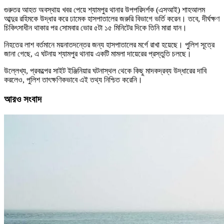
গুরুতর আহত অবস্থায় খবর পেয়ে শ্যামপুর থানার উপপরিদর্শক (এসআই) শাহআলম
আব্দুর রহিমকে উদ্ধার করে ঢামেক হাসপাতালের জরুরি বিভাগে ভর্তি করেন। তবে, দীর্ঘক্ষণ
চিকিৎসাধীন থাকার পর সোমবার ভোর ৫টা ১৫ মিনিটের দিকে তিনি মারা যান।
নিহতের লাশ বর্তমানে ময়নাতদন্তের জন্য হাসপাতালের মর্গে রাখা হয়েছে। পুলিশ সূত্রে
জানা গেছে, এ ঘটনায় শ্যামপুর থানায় একটি মামলা দায়েরের প্রস্তুতি চলছে।
উল্লেখ্য, প্রকল্পের সাইট ইঞ্জিনিয়ার ঘটনাস্থল থেকে কিছু মাদকদ্রব্য উদ্ধারের দাবি
করলেও, পুলিশ তাৎক্ষণিকভাবে এই তথ্য নিশ্চিত করেনি।
আরও সংবাদ