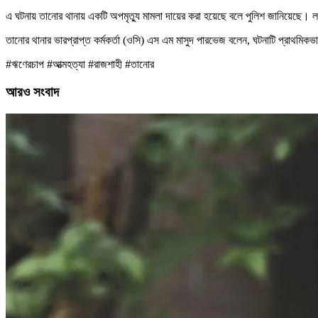
এ ঘটনায় তানোর থানায় একটি অপমৃত্যু মামলা দায়ের করা হয়েছে বলে পুলিশ জানিয়েছে। 
তানোর থানার ভারপ্রাপ্ত কর্মকর্তা (ওসি) এস এম মাসুদ পারভেজ বলেন, ঘটনাটি প্রাথমি
#ঋণেরচাপ #আত্মহত্যা #রাজশাহী #তানোর
আরও সংবাদ