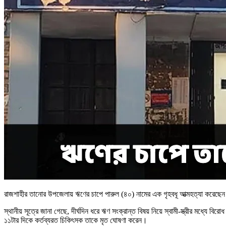
রাজশাহীর তানোর উপজেলায় ঋণের চাপে পারুল (৪০) নামের এক গৃহবধূ আত্মহত্যা করেছেন
স্থানীয় সূত্রে জানা গেছে, দীর্ঘদিন ধরে ঋণ সংক্রান্ত বিষয় নিয়ে স্বামী-স্ত্রীর মধ্য
১১টার দিকে কর্তব্যরত চিকিৎসক তাকে মৃত ঘোষণা করেন।