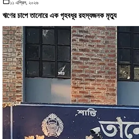
১১ এপ্রিল, ২০২৬
ঋণের চাপে তানোরে এক গৃহবধূর রহস্যজনক মৃত্যু