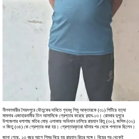
নীলফামারীর সৈয়দপুরে যৌতুকের দাবিতে গৃহবধূ শিমু আক্তারকে (৩১) পিটিয়ে হত্যা
মামলার এজাহারনামীয় তিন আসামিকে গ্রেপ্তার করেছে র‌্যাব-১৩। রোববার দুপুরে
উপজেলার ধলাগাছ মতির মোড় এলাকায় অভিযান চালিয়ে রায়হান রিতু (৩০), জসিম (৩২)
ও জিতু (৩৪) কে গ্রেপ্তার করা হয়। গ্রেপ্তারকৃতরা ঘটনার পর থেকে পলাতক ছিলেন।
জানা গেছে, ১৩ বছর আগে শিমুর বিয়ে হয় রায়হান রিতুর সঙ্গে। বিয়ের পর থেকেই