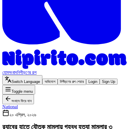
হোম
সংবাদ
নিপীড়ণের গল্প
Switch Language
অভিযোগ
নিপীড়ণের গল্প শেয়ার
Login
Sign Up
Toggle menu
সংবাদে ফিরে যান
National
২০ এপ্রিল, ২০২৬
র‌্যাবের হাতে যৌতুক মামলায় গৃহবধূ হত্যা মামলার ৩