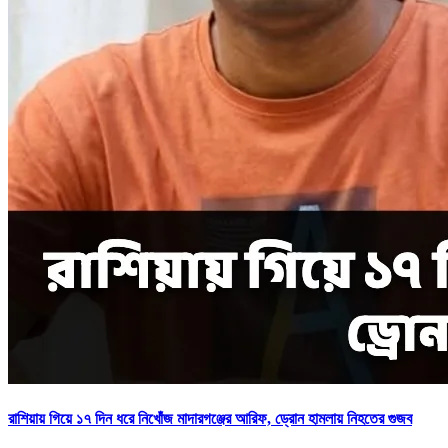
রাশিয়ায় গিয়ে ১৭ দিন ধরে নিখোঁজ মাদারগঞ্জের আরিফ, ড্রোন হামলায় নিহতের গুজব