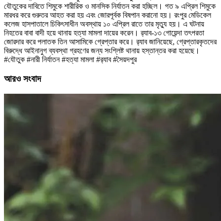
যৌতুকের দাবিতে শিমুকে শারীরিক ও মানসিক নির্যাতন করা হচ্ছিল। গত ৯ এপ্রিল শিমুকে
মারধর করে গুরুতর আহত করা হয় এবং জোরপূর্বক বিষপান করানো হয়। রংপুর মেডিকেল
কলেজ হাসপাতালে চিকিৎসাধীন অবস্থায় ১০ এপ্রিল রাতে তার মৃত্যু হয়। এ ঘটনায়
নিহতের বাবা বাদী হয়ে থানায় হত্যা মামলা দায়ের করেন। র‌্যাব-১৩ গোয়েন্দা তৎপরতা
জোরদার করে পলাতক তিন আসামিকে গ্রেপ্তার করে। র‌্যাব জানিয়েছে, গ্রেপ্তারকৃতদের
বিরুদ্ধে আইনানুগ ব্যবস্থা গ্রহণের জন্য সংশ্লিষ্ট থানায় হস্তান্তর করা হয়েছে।
#যৌতুক #নারী নির্যাতন #হত্যা মামলা #র‌্যাব #সৈয়দপুর
আরও সংবাদ