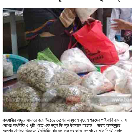
রাজধানীর অদূরে সাভারে গড়ে উঠেছে দেশের অন্যতম বৃহৎ মাশরুমের পাইকারি বাজার, যা
দেশের অর্থনীতি ও পুষ্টি খাতে এক নতুন দিগন্ত উন্মোচন করেছে। সাভার বাসস্ট্যান্ড
সংলগ্ন মাশরুম উন্নয়ন ইনস্টিটিউটের মূল ফটকের কাছে সপ্তাহের সাত দিনই সকাল