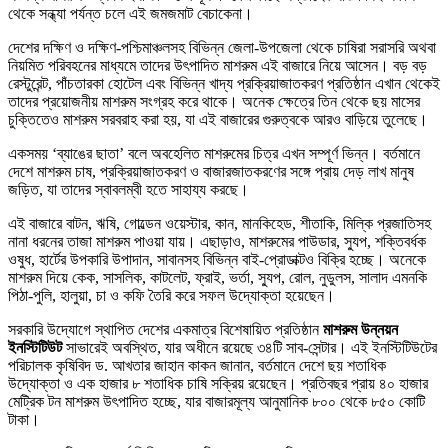
থেকে সন্ধ্যা পর্যন্ত চলে এই জমজমাট বেচাকেনা।
দেশের দক্ষিণ ও দক্ষিণ-পশ্চিমাঞ্চলসহ বিভিন্ন জেলা-উপজেলা থেকে চাষিরা সরাসরি অথবা
নিয়মিত পরিবহনের মাধ্যমে তাদের উৎপাদিত মাশরুম এই বাজারে নিয়ে আসেন। বড় বড়
রেস্টুরেন্ট, পাঁচতারকা হোটেল এবং বিভিন্ন খাদ্য প্রক্রিয়াজাতকরণ প্রতিষ্ঠান এখান থেকেই
তাদের প্রয়োজনীয় মাশরুম সংগ্রহ করে থাকে। অনেক ক্ষেত্রে তিন থেকে ছয় মাসের
চুক্তিতেও মাশরুম সরবরাহ করা হয়, যা এই বাজারের গুরুত্বকে আরও বাড়িয়ে তুলেছে।
একসময় ‘ব্যাঙের ছাতা’ বলে অবহেলিত মাশরুমের চিত্র এখন সম্পূর্ণ ভিন্ন। বর্তমানে
দেশে মাশরুম চাষ, প্রক্রিয়াজাতকরণ ও বাজারজাতকরণের সঙ্গে প্রায় দেড় লাখ মানুষ
জড়িত, যা তাদের স্বাবলম্বী হতে সাহায্য করছে।
এই বাজারে বাটন, ঋষি, গোল্ডেন ওয়েস্টার, কান, মানকিহেড, শীতাকি, মিল্কি প্রজাতিসহ
নানা ধরনের তাজা মাশরুম পাওয়া যায়। এছাড়াও, মাশরুমের পাউডার, স্যুপ, শক্তিবর্ধক
ওষুধ, হার্টের উপকারি উপাদান, সাবানসহ বিভিন্ন বাই-প্রোডাক্টও বিক্রি হচ্ছে। অনেকে
মাশরুম দিয়ে কেক, সাসলিক, কাটলেট, ফ্রাই, ভর্তা, স্যুপ, রোল, নুডুলস, সালাদ এমনকি
পিঠা-পুলি, হালুয়া, চা ও কফি তৈরি করে সফল উদ্যোক্তা হয়েছেন।
সরকারি উদ্যোগে স্থাপিত দেশের একমাত্র বিশেষায়িত প্রতিষ্ঠান
মাশরুম উন্নয়ন
ইনস্টিটিউট
সাভারেই অবস্থিত, যার অধীনে রয়েছে ৩৪টি সাব-সেন্টার। এই ইনস্টিটিউটের
পরিচালক কৃষিবিদ ড. আখতার জাহান কাকন জানান, বর্তমানে দেশে ছয় শতাধিক
উদ্যোক্তা ও এক হাজার ৮ শতাধিক চাষি সক্রিয় রয়েছেন। প্রতিবছর প্রায় ৪০ হাজার
মেট্রিক টন মাশরুম উৎপাদিত হচ্ছে, যার বাজারমূল্য আনুমানিক ৮০০ থেকে ৮৫০ কোটি
টাকা।