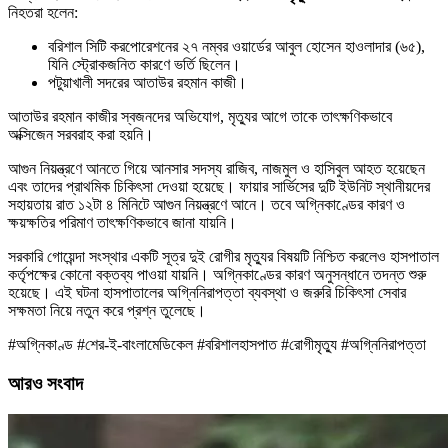
নিহতরা হলেন:
বরিশাল সিটি করপোরেশনের ২৭ নম্বর ওয়ার্ডের আবুল হোসেন হাওলাদার (৬৫),
যিনি স্ট্রোকজনিত কারণে ভর্তি ছিলেন।
পটুয়াখালী সদরের আতাউর রহমান কাজী।
আতাউর রহমান কাজীর স্বজনদের অভিযোগ, মৃত্যুর আগে তাকে তাৎক্ষণিকভাবে
অক্সিজেন সরবরাহ করা হয়নি।
আগুন নিয়ন্ত্রণে আনতে গিয়ে আনসার সদস্য রাজিব, নাজমুল ও হাসিবুল আহত হয়েছেন
এবং তাদের প্রাথমিক চিকিৎসা দেওয়া হয়েছে। ফায়ার সার্ভিসের দুটি ইউনিট স্থানীয়দের
সহায়তায় রাত ১২টা ৪ মিনিটে আগুন নিয়ন্ত্রণে আনে। তবে অগ্নিকাণ্ডের কারণ ও
ক্ষয়ক্ষতির পরিমাণ তাৎক্ষণিকভাবে জানা যায়নি।
সরকারি গোয়েন্দা সংস্থার একটি সূত্র দুই রোগীর মৃত্যুর বিষয়টি নিশ্চিত করলেও হাসপাতাল
কর্তৃপক্ষের কোনো বক্তব্য পাওয়া যায়নি। অগ্নিকাণ্ডের কারণ অনুসন্ধানে তদন্ত শুরু
হয়েছে। এই ঘটনা হাসপাতালের অগ্নিনিরাপত্তা ব্যবস্থা ও জরুরি চিকিৎসা সেবার
সক্ষমতা নিয়ে নতুন করে প্রশ্ন তুলেছে।
#অগ্নিকাণ্ড #শের-ই-বাংলামেডিকেল #বরিশালহাসপাত #রোগীমৃত্যু #অগ্নিনিরাপত্তা
আরও সংবাদ