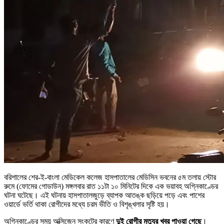
বরিশালের শের-ই-বাংলা মেডিকেল কলেজ হাসপাতালের মেডিসিন ভবনের ৫ম তলায় স্টোর
রুমে (ফোমের গোডাউন) মঙ্গলবার রাত ১১টা ১০ মিনিটের দিকে এক ভয়াবহ অগ্নিকাণ্ডের
ঘটনা ঘটেছে। এই ঘটনায় হাসপাতালজুড়ে ব্যাপক আতঙ্ক ছড়িয়ে পড়ে এবং পাশের
ওয়ার্ডে ভর্তি থাকা রোগীদের মধ্যে চরম ভীতি ও বিশৃঙ্খলার সৃষ্টি হয়।
অগ্নিকাণ্ডের সময় অক্সিজেন সংকটের কারণে
দুই রোগীর মৃত্যুর খবর পাওয়া গেছে
।