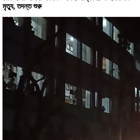
মৃত্যু, তদন্ত শুরু