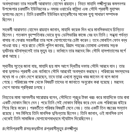
অবস্থানরত তার সহকর্মী আরাফাত হোসেন রায়হান। নিহত মাহাদি লক্ষ্মীপুরের কমলনগর
উপজেলার চরমার্টিন ইউনিয়নের ৮ নম্বর ওয়ার্ডের বাসিন্দা এবং সৌদি প্রবাসী মুহাম্মদ
দুলালের ছেলে। তিনি চরমার্টিন ইউনিয়ন ছাত্রলীগের সাবেক যুগ্ম সাধারণ সম্পাদক
ছিলেন।
সহকর্মী আরাফাত হোসেন রায়হান জানান, মাহাদি কয়েক দিন ধরে মানসিকভাবে চিন্তিত
ছিলেন। গতকাল বৃহস্পতিবার ভোরে ফুড ডেলিভারির কাজে বের হন তিনি। সন্ধ্যা পর্যন্ত
বাসায় না ফেরায় সহকর্মীরা তার সঙ্গে যোগাযোগের চেষ্টা করেন। তবে মোবাইল ফোন বন্ধ
পাওয়া যায়। পরে রাতে সৌদি পুলিশ জানায়, রিয়াদ শহরের তোমামা এলাকায় সড়ক
দুর্ঘটনায় ঘটনাস্থলেই তার মৃত্যু হয়। বর্তমানে তার মরদেহ কিং সৌদি হাসপাতালের মর্গে
রাখা আছে।
স্থানীয় সূত্রে জানা যায়, মাহাদি ছয় মাস আগে দ্বিতীয় দফায় সৌদি আরবে যান। তার
বাবা দুলালও প্রবাসী এবং বর্তমানে সৌদি আরবেই অবস্থান করছেন। পরিবারের সদস্যদের
মধ্যে মা ও বোন দেশে রয়েছেন, তবে তারা এখনো মৃত্যুর খবর জানেন না বলে জানা
গেছে। পরিবারের পক্ষ থেকে বিষয়টি তাদের না জানাতে অনুরোধ করা হয়েছে। মরদেহ
দেশে আনার প্রক্রিয়া চলছে।
নিহতের মামা আলমগীর সারোয়ার বলেন, সৌদিতে প্রচুর টাকা খরচ করে মাহাদিকে তার বাবা
একটি দোকান কিনে দেন। পরে তিনি সেই দোকান বিক্রি করে দেন এবং পরিবারের বাইরে
গিয়ে বিয়ে করেন। পরবর্তীতে পরিবার বিষয়টি মেনে নেয়। তার একটি তিন বছরের সন্তান
রয়েছে। সব মিলিয়ে তিনি মানসিক দুশ্চিন্তায় ছিলেন। তিনি জানান, ওই মানসিক চাপ
থেকেই তিনি সামাজিক যোগাযোগমাধ্যমে স্ট্যাটাস দিয়েছিলেন।
#সৌদিপ্রবাসী #সড়কদুর্ঘটনা #প্রবাসীমৃত্যু #লক্ষ্মীপুর