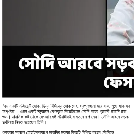
‘বড় একটি এক্সিডেন্ট হোক, ছিন্ন বিচ্ছিন্ন হোক দেহ, স্বপ্নগুলো মরে যাক, মুছে যাক সব
অপূর্ণতা’—এমন একটি স্ট্যাটাস ফেসবুকে দিয়েছিলেন সৌদি আরব প্রবাসী মাহাদি রাজ
শুভ। মানসিক কষ্ট থেকে দেওয়া সেই স্ট্যাটাসই বাস্তবে রূপ নেয়। সৌদি আরবে সড়ক
দুর্ঘটনায় নিহত হয়েছেন তিনি।
শুক্রবার সকালে হোয়াটসঅ্যাপে মাহাদির মৃত্যুর বিষয়টি নিশ্চিত করেন সৌদিতে