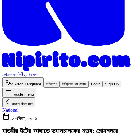
হোম
সংবাদ
নিপীড়ণের গল্প
Switch Language
অভিযোগ
নিপীড়ণের গল্প শেয়ার
Login
Sign Up
Toggle menu
সংবাদে ফিরে যান
National
১০ এপ্রিল, ২০২৬
যাত্রীর ইটের আঘাতে ভ্যানচালকের মৃত্যু: মোহনপুরে