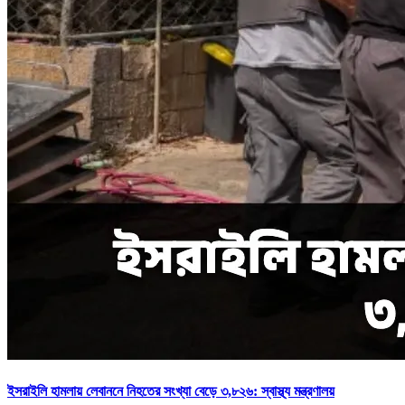
ইসরাইলি হামলায় লেবাননে নিহতের সংখ্যা বেড়ে ৩,৮২৬: স্বাস্থ্য মন্ত্রণালয়