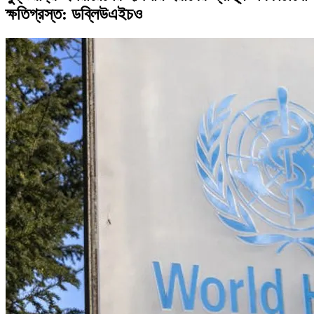
ক্ষতিগ্রস্ত: ডব্লিউএইচও