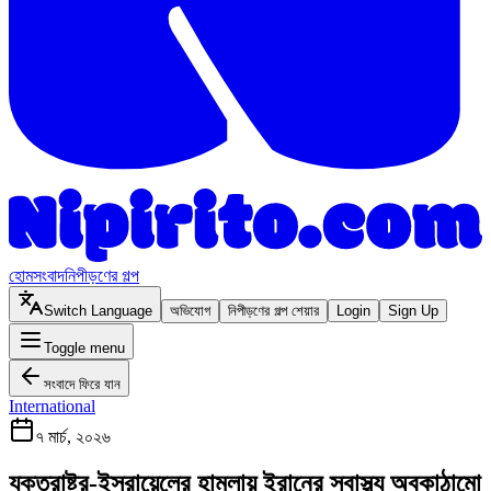
হোম
সংবাদ
নিপীড়ণের গল্প
Switch Language
অভিযোগ
নিপীড়ণের গল্প শেয়ার
Login
Sign Up
Toggle menu
সংবাদে ফিরে যান
International
৭ মার্চ, ২০২৬
যুক্তরাষ্ট্র-ইসরায়েলের হামলায় ইরানের স্বাস্থ্য অবকাঠামো