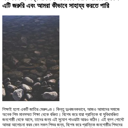
এটি জরুরি এবং আমরা কীভাবে সাহায্য করতে পারি
শিক্ষাই হলো একটি জাতির মেরুদণ্ড। কিন্তু দুঃখজনকভাবে, আজও আমাদের সমাজে
অনেক শিশু মানসম্মত শিক্ষা থেকে বঞ্চিত। বিশেষ করে যারা প্রান্তিক বা সুবিধাবঞ্চিত
জনগোষ্ঠী থেকে আসে, তাদের জন্য এই সুযোগ পাওয়াটা আরও কঠিন। এই ব্লগ পোস্টে
আমরা আলোচনা করব কেন সকল শিশুর জন্য, বিশেষ করে প্রান্তিক জনগোষ্ঠীর শিশুদের