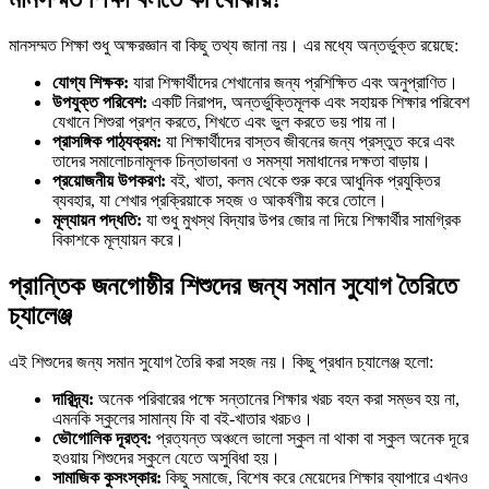
মানসম্মত শিক্ষা শুধু অক্ষরজ্ঞান বা কিছু তথ্য জানা নয়। এর মধ্যে অন্তর্ভুক্ত রয়েছে:
যোগ্য শিক্ষক:
যারা শিক্ষার্থীদের শেখানোর জন্য প্রশিক্ষিত এবং অনুপ্রাণিত।
উপযুক্ত পরিবেশ:
একটি নিরাপদ, অন্তর্ভুক্তিমূলক এবং সহায়ক শিক্ষার পরিবেশ
যেখানে শিশুরা প্রশ্ন করতে, শিখতে এবং ভুল করতে ভয় পায় না।
প্রাসঙ্গিক পাঠ্যক্রম:
যা শিক্ষার্থীদের বাস্তব জীবনের জন্য প্রস্তুত করে এবং
তাদের সমালোচনামূলক চিন্তাভাবনা ও সমস্যা সমাধানের দক্ষতা বাড়ায়।
প্রয়োজনীয় উপকরণ:
বই, খাতা, কলম থেকে শুরু করে আধুনিক প্রযুক্তির
ব্যবহার, যা শেখার প্রক্রিয়াকে সহজ ও আকর্ষণীয় করে তোলে।
মূল্যায়ন পদ্ধতি:
যা শুধু মুখস্থ বিদ্যার উপর জোর না দিয়ে শিক্ষার্থীর সামগ্রিক
বিকাশকে মূল্যায়ন করে।
প্রান্তিক জনগোষ্ঠীর শিশুদের জন্য সমান সুযোগ তৈরিতে
চ্যালেঞ্জ
এই শিশুদের জন্য সমান সুযোগ তৈরি করা সহজ নয়। কিছু প্রধান চ্যালেঞ্জ হলো:
দারিদ্র্য:
অনেক পরিবারের পক্ষে সন্তানের শিক্ষার খরচ বহন করা সম্ভব হয় না,
এমনকি স্কুলের সামান্য ফি বা বই-খাতার খরচও।
ভৌগোলিক দূরত্ব:
প্রত্যন্ত অঞ্চলে ভালো স্কুল না থাকা বা স্কুল অনেক দূরে
হওয়ায় শিশুদের স্কুলে যেতে অসুবিধা হয়।
সামাজিক কুসংস্কার:
কিছু সমাজে, বিশেষ করে মেয়েদের শিক্ষার ব্যাপারে এখনও