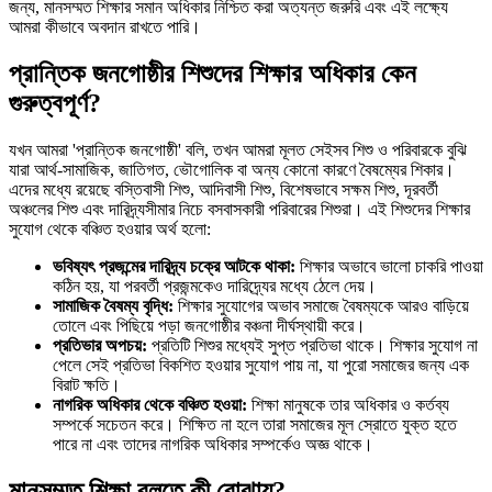
জন্য, মানসম্মত শিক্ষার সমান অধিকার নিশ্চিত করা অত্যন্ত জরুরি এবং এই লক্ষ্যে
আমরা কীভাবে অবদান রাখতে পারি।
প্রান্তিক জনগোষ্ঠীর শিশুদের শিক্ষার অধিকার কেন
গুরুত্বপূর্ণ?
যখন আমরা 'প্রান্তিক জনগোষ্ঠী' বলি, তখন আমরা মূলত সেইসব শিশু ও পরিবারকে বুঝি
যারা আর্থ-সামাজিক, জাতিগত, ভৌগোলিক বা অন্য কোনো কারণে বৈষম্যের শিকার।
এদের মধ্যে রয়েছে বস্তিবাসী শিশু, আদিবাসী শিশু, বিশেষভাবে সক্ষম শিশু, দূরবর্তী
অঞ্চলের শিশু এবং দারিদ্র্যসীমার নিচে বসবাসকারী পরিবারের শিশুরা। এই শিশুদের শিক্ষার
সুযোগ থেকে বঞ্চিত হওয়ার অর্থ হলো:
ভবিষ্যৎ প্রজন্মের দারিদ্র্য চক্রে আটকে থাকা:
শিক্ষার অভাবে ভালো চাকরি পাওয়া
কঠিন হয়, যা পরবর্তী প্রজন্মকেও দারিদ্র্যের মধ্যে ঠেলে দেয়।
সামাজিক বৈষম্য বৃদ্ধি:
শিক্ষার সুযোগের অভাব সমাজে বৈষম্যকে আরও বাড়িয়ে
তোলে এবং পিছিয়ে পড়া জনগোষ্ঠীর বঞ্চনা দীর্ঘস্থায়ী করে।
প্রতিভার অপচয়:
প্রতিটি শিশুর মধ্যেই সুপ্ত প্রতিভা থাকে। শিক্ষার সুযোগ না
পেলে সেই প্রতিভা বিকশিত হওয়ার সুযোগ পায় না, যা পুরো সমাজের জন্য এক
বিরাট ক্ষতি।
নাগরিক অধিকার থেকে বঞ্চিত হওয়া:
শিক্ষা মানুষকে তার অধিকার ও কর্তব্য
সম্পর্কে সচেতন করে। শিক্ষিত না হলে তারা সমাজের মূল স্রোতে যুক্ত হতে
পারে না এবং তাদের নাগরিক অধিকার সম্পর্কেও অজ্ঞ থাকে।
মানসম্মত শিক্ষা বলতে কী বোঝায়?